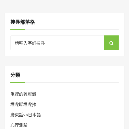
搜㝷部落格
Search
for:
分類
咀裡的雞蛋殼
埋嚟睇埋嚟揀
廣東話vs日本語
心理測驗