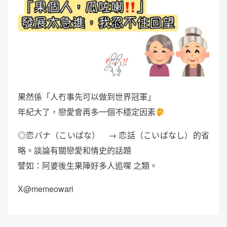
果然係「人冇事先可以做到世界冠軍」
年紀大了，戀愛會再多一個不穩定因素
◎恋バナ（こいばな） → 恋話（こいばなし）的省
略。談論有關戀愛和情史的話題
譬如：阿婆後生果陣好多人追㗎 之類。
X@memeowari