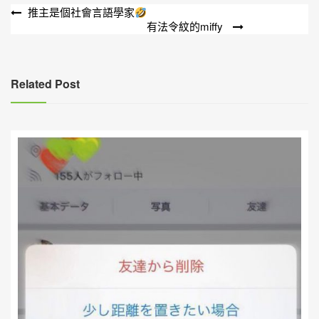
文
推主是個社會言語學家
有法令紋的miffy
章
導
覽
Related Post