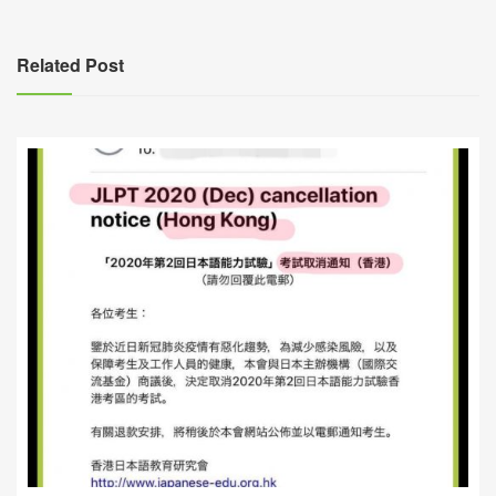
導
覽
Related Post