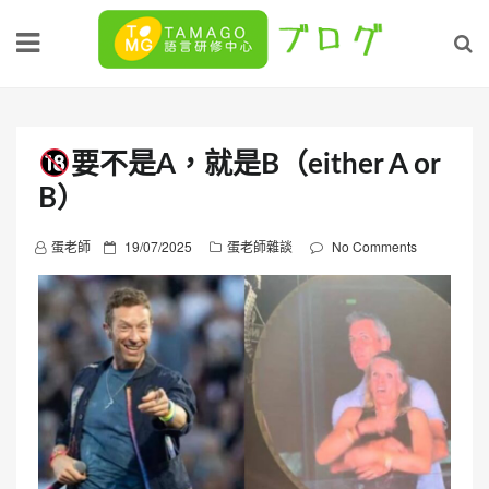
Skip
to
content
要不是A，就是B（either A or
B）
P
蛋老師
19/07/2025
蛋老師雜談
No Comments
o
s
t
e
d
o
n