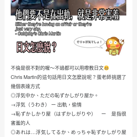
不倫是很不對的喔～不過都可以用嚟教日文
Chris Martin的這句話用日文怎麼說呢？蛋老師挑選了
幾個表達方式
◎浮気中か、ただの恥ずかしがり屋か。
→浮気（うわき） ー 出軌，偷情
→恥ずかしかり屋（はずかしがりや） ー 是指很
害羞的人
◎あれは…浮気してるか、めっちゃ恥ずかしがり屋