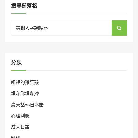
搜㝷部落格
Search
for:
分類
咀裡的雞蛋殼
埋嚟睇埋嚟揀
廣東話vs日本語
心理測驗
成人日語
料理