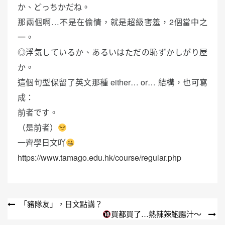
か、どっちかだね。
那兩個啊…不是在偷情，就是超級害羞，2個當中之
一。
◎浮気しているか、あるいはただの恥ずかしがり屋
か。
這個句型保留了英文那種 either… or… 結構，也可寫
成：
前者です。
（是前者）
一齊學日文吖
https://www.tamago.edu.hk/course/regular.php
文
「豬隊友」，日文點講？
買都買了…熱辣辣鮑腸汁～
章