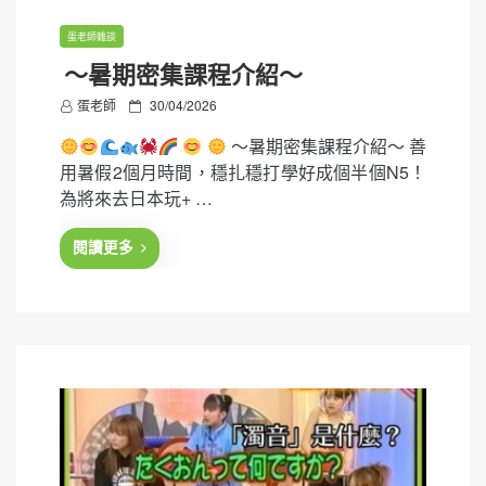
蛋老師雜談
～暑期密集課程介紹～
P
蛋老師
30/04/2026
o
～暑期密集課程介紹～ 善
s
用暑假2個月時間，穩扎穩打學好成個半個N5！
t
為將來去日本玩+ …
e
d
閱讀更多
o
n