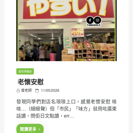
蛋老師雜談
老懷安慰
P
蛋老師
11/05/2026
o
發現同學們對店名琅琅上口，感覺老懷安慰 咳
s
咳…（細細聲）但「市民」「味方」就用咗廣東
t
話讀，問佢日文點讀，err…
e
d
閱讀更多
o