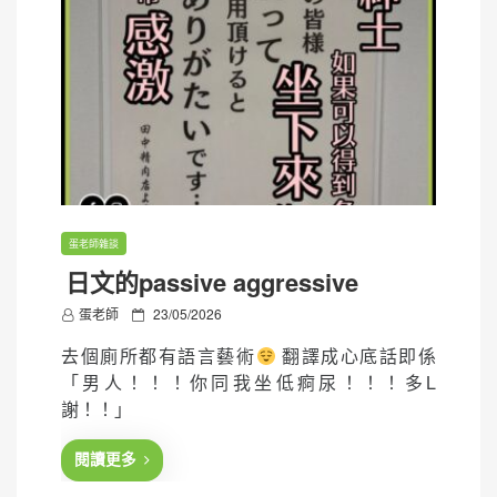
蛋老師雜談
日文的passive aggressive
P
蛋老師
23/05/2026
o
去個廁所都有語言藝術
翻譯成心底話即係
s
「男人！！！你同我坐低痾尿！！！多L
t
謝！！」
e
d
閱讀更多
o