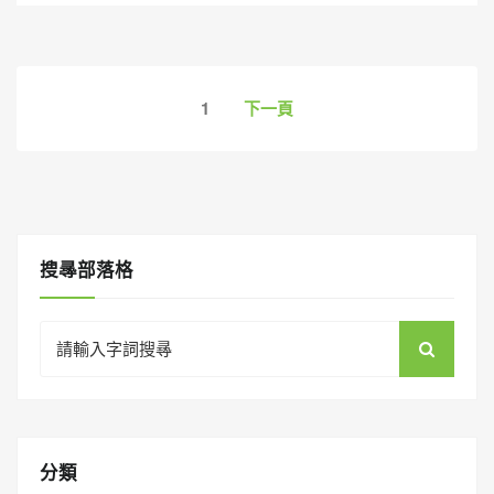
文
1
下一頁
章
導
覽
搜㝷部落格
Search
for:
分類