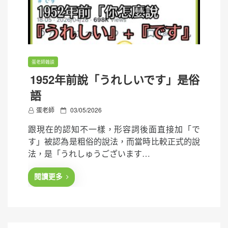
蛋老師雜談
1952年前說「うれしいです」是俗
語
P
蛋老師
03/05/2026
o
跟現在的認知不一樣，形容詞後面直接加「で
s
す」被認為是粗俗的說法，而當時比較正式的說
t
法，是「うれしゅうございます…
e
d
閱讀更多
o
n