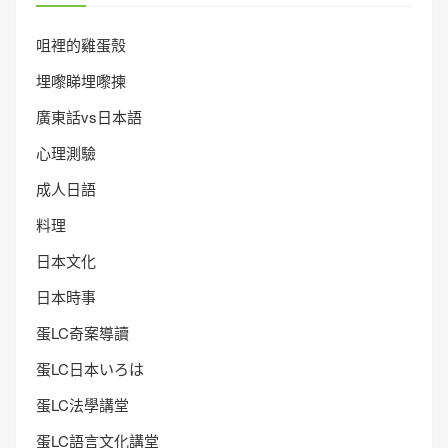
咀裡的雞蛋殼
埋嚟睇埋嚟揀
廣東話vs日本語
心理測驗
成人日語
料理
日本文化
日本時事
蛋LC奇案導讀
蛋LC日本いろは
蛋LC法學講堂
蛋LC語言文化講堂