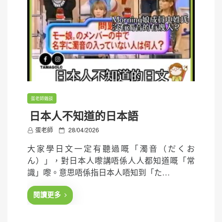
蛋老師雜談
日本人不知道的日本語
P
蛋老師
28/04/2026
o
大家學日文一定有聽過嘅「濁音（だくお
s
ん）」，對日本人嚟講唔係人人都知道嘅「常
t
識」嚟。意思唔係指日本人唔知到「た…
e
d
閱讀更多
o
n