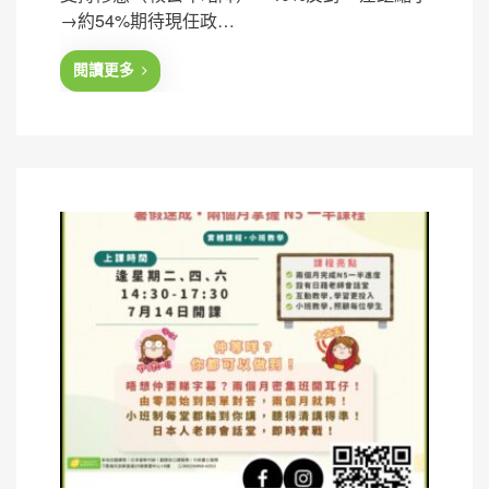
t
→約54%期待現任政…
e
d
閱讀更多
o
n