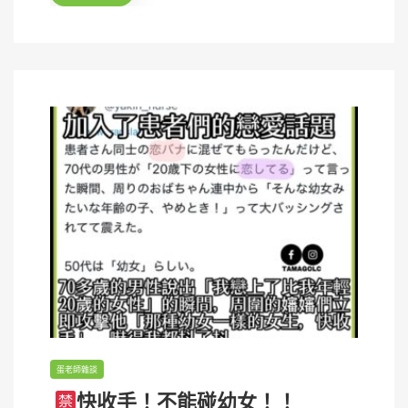
n
蛋老師雜談
快收手！不能碰幼女！！