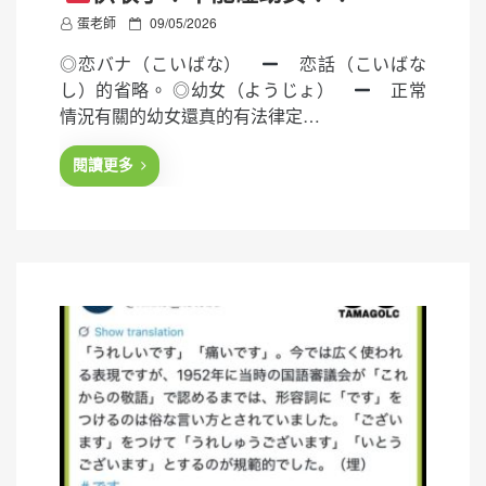
P
蛋老師
09/05/2026
o
◎恋バナ（こいばな）
恋話（こいばな
s
し）的省略。 ◎幼女（ようじょ）
正常
t
情況有關的幼女還真的有法律定…
e
d
閱讀更多
o
n