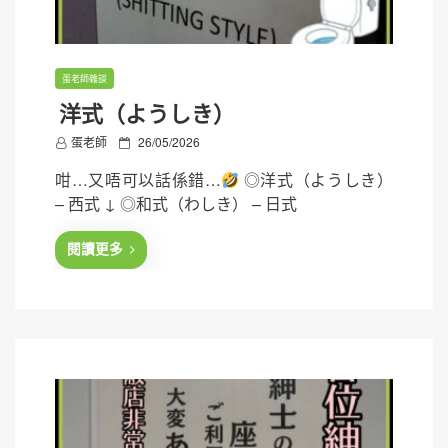
蛋老師雜談
洋式（ようしき）
P
蛋老師
26/05/2026
o
咁…又唔可以話係錯…
◎洋式（ようしき）
s
– 西式 ↓ ◎和式（わしき） – 日式
t
e
閱讀更多
d
o
n