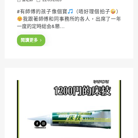
o
#有師傅的孩子像個寶
（唔好理個拍子
）
s
我跟著師傅和同事務所的各人，出席了一年
t
一度的定時総会&懇…
e
d
閱讀更多
o
n