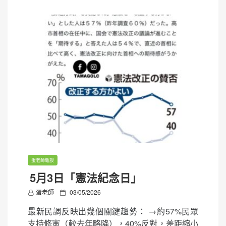
蛋老師雜談
5月3日「憲法紀念日」
P
蛋老師
03/05/2026
o
最新民調反映出幾個關鍵趨勢： →約57%民眾
s
支持修憲（較去年略降），40%反對，差距縮小