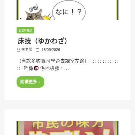
蛋老師雜談
床技（ゆかわざ）
P
蛋老師
18/05/2026
o
（有諗多咗嘅同學企去課室左邊） : : : : : : : : : : : :
s
: : : 唔係
係地板膠，…
t
e
閱讀更多
d
o
n