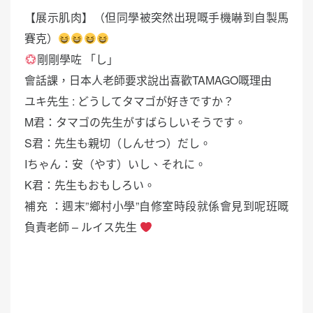
【展示肌肉】（但同學被突然出現嘅手機嚇到自製馬
賽克）
剛剛學咗 「し」
會話課，日本人老師要求說出喜歡TAMAGO嘅理由
ユキ先生 : どうしてタマゴが好きですか？
M君：タマゴの先生がすばらしいそうです。
S君：先生も親切（しんせつ）だし。
Iちゃん：安（やす）いし、それに。
K君：先生もおもしろい。
補充 ：週末”鄉村小學”自修室時段就係會見到呢班嘅
負責老師 – ルイス先生