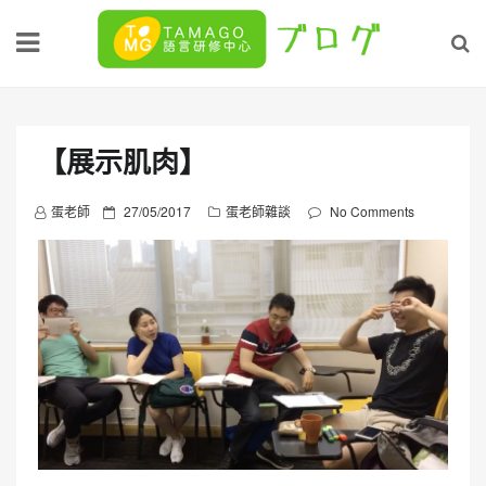
Skip
to
content
【展示肌肉】
P
蛋老師
27/05/2017
蛋老師雜談
No Comments
o
s
t
e
d
o
n