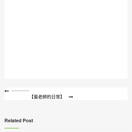
文
⋯⋯⋯⋯
【蛋老師的日常】
章
導
覽
Related Post