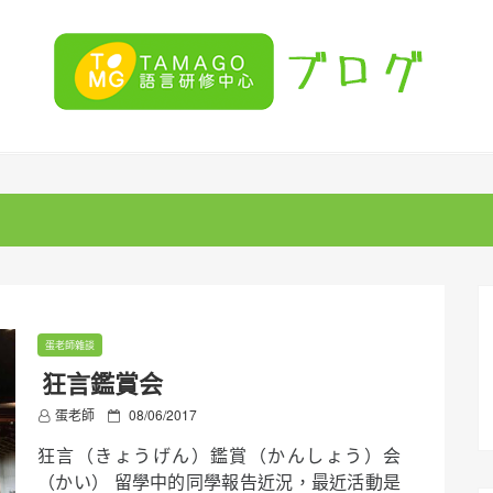
蛋老師雜談
狂言鑑賞会
P
蛋老師
08/06/2017
o
狂言（きょうげん）鑑賞（かんしょう）会
s
t
（かい） 留學中的同學報告近況，最近活動是
e