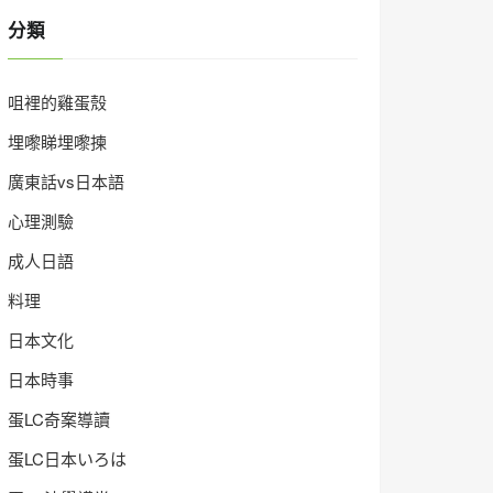
分類
咀裡的雞蛋殼
埋嚟睇埋嚟揀
廣東話vs日本語
心理測驗
成人日語
料理
日本文化
日本時事
蛋LC奇案導讀
蛋LC日本いろは