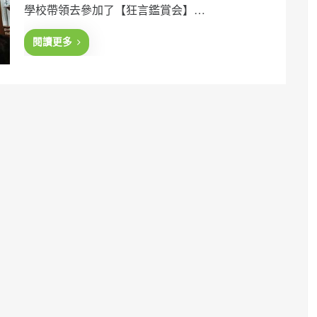
學校帶領去參加了【狂言鑑賞会】…
d
o
n
閱讀更多