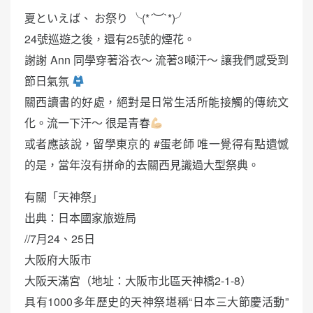
夏といえば、 お祭り ╰(*´︶`*)╯
24號巡遊之後，還有25號的煙花。
謝謝 Ann 同學穿著浴衣～ 流著3噸汗～ 讓我們感受到
節日氣氛
關西讀書的好處，絕對是日常生活所能接觸的傳統文
化。流一下汗～ 很是青春
或者應該說，留學東京的 #蛋老師 唯一覺得有點遺憾
的是，當年沒有拼命的去關西見識過大型祭典。
有關「天神祭」
出典：日本國家旅遊局
//7月24、25日
大阪府大阪市
大阪天滿宮（地址：大阪市北區天神橋2-1-8）
具有1000多年歷史的天神祭堪稱“日本三大節慶活動”