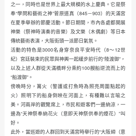
之一，同時也是世界上最大規模的水上慶典。它是祭
奉“學問和藝術之神”菅原道真（845－903）的天滿宮
在夏季舉辦的節慶活動。節日期間，市內各處都開展
神樂（祭神時演奏的音樂）及文樂（木偶劇）等日本
傳統藝術表演，大阪街頭一派節日氣氛。
活動的特色是3000名身穿奈良平安時代（8〜12世
紀）宮廷裝束的民眾與神輿一起緩步前行的“陸渡御”，
以及上述人群從天滿橋畔分乘約100艘船逆流而上的
“船渡御”。
傍晚時分，篝火（警護或打魚時為照亮周圍點起的
火）照明下的船身倒映在河面上，有種難以言喻之
美。河兩岸的觀覽席上，市民和遊客們一邊納涼，一
邊為“天神祭奉納花火（意即天神祭供奉的煙花）”叫
好。
此外，當巡遊的人群回到天滿宮時舉行的“大阪締（意