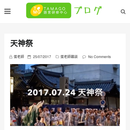
Skip
to
content
天神祭
P
蛋老師
25/07/2017
蛋老師雜談
No Comments
o
s
t
e
d
o
n