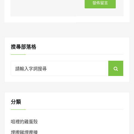
搜㝷部落格
Search
for:
分類
咀裡的雞蛋殼
埋嚟睇埋嚟揀