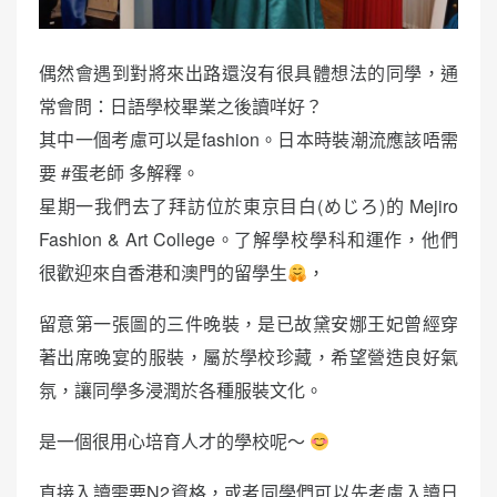
偶然會遇到對將來出路還沒有很具體想法的同學，通
常會問：日語學校畢業之後讀咩好？
其中一個考慮可以是fashion。日本時裝潮流應該唔需
要 #蛋老師 多解釋。
星期一我們去了拜訪位於東京目白(めじろ)的 Mejiro
Fashion & Art College。了解學校學科和運作，他們
很歡迎來自香港和澳門的留學生
，
留意第一張圖的三件晚裝，是已故黛安娜王妃曾經穿
著出席晚宴的服裝，屬於學校珍藏，希望營造良好氣
氛，讓同學多浸潤於各種服裝文化。
是一個很用心培育人才的學校呢～
直接入讀需要N2資格，或者同學們可以先考慮入讀日