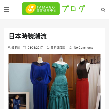
Skip
to
content
日本時裝潮流
P
蛋老師
04/08/2017
蛋老師雜談
No Comments
o
s
t
e
d
o
n