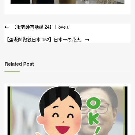
文
【蛋老師有話說 24】 I love u
章
【蛋老師微觀日本 152】日本一の花火
導
覽
Related Post