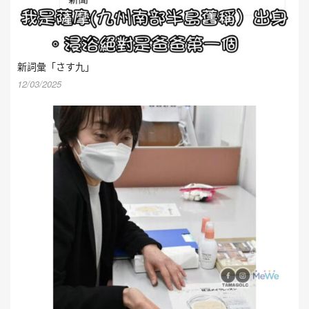
新詞彙「さす九」
12/03/2025