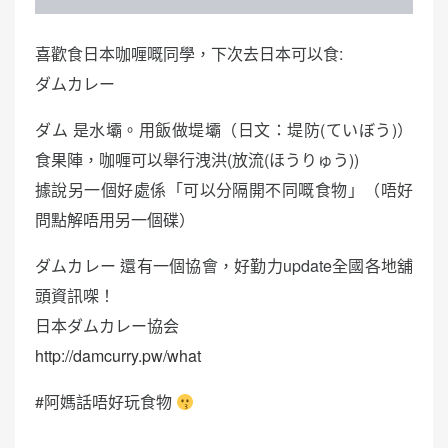
喜歡食日本咖喱嘅同學，下次去日本可以食:
ダムカレー
ダム 是水壩。用飯做堤壩（日文：堤防(ていぼう)）
食果陣，咖喱可以舉行洩洪(放流(ほうりゅう))
據說另一個好處係「可以分隔開不同嘅食物」（唔好
問點解唔用另一個碟）
ダムカレー 還有一個協會，好勤力update全國各地舖
頭資訊㗎！
日本ダムカレー協会
http://damcurry.pw/what
#阿媽話唔好玩食物