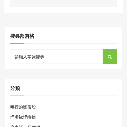
搜㝷部落格
Search
for:
分類
咀裡的雞蛋殼
埋嚟睇埋嚟揀