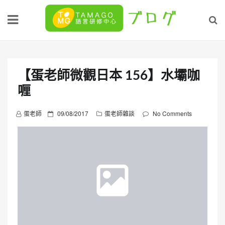
Skip
to
content
【蛋老師微觀日本 156】水壩咖
喱
P
蛋老師
09/08/2017
蛋老師雜談
No Comments
o
s
t
e
d
o
n