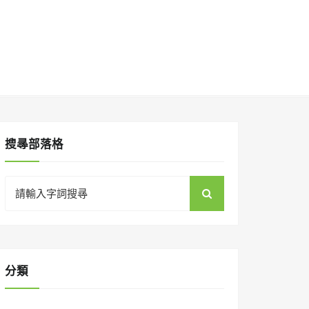
搜㝷部落格
Search
for:
分類