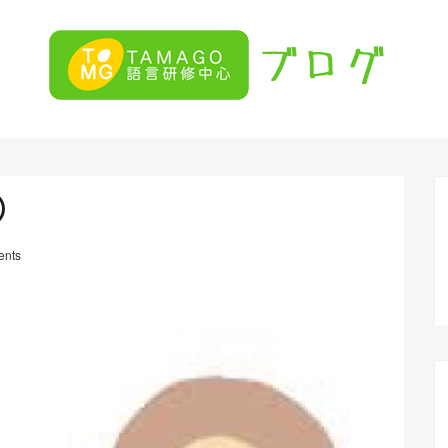
）
nts