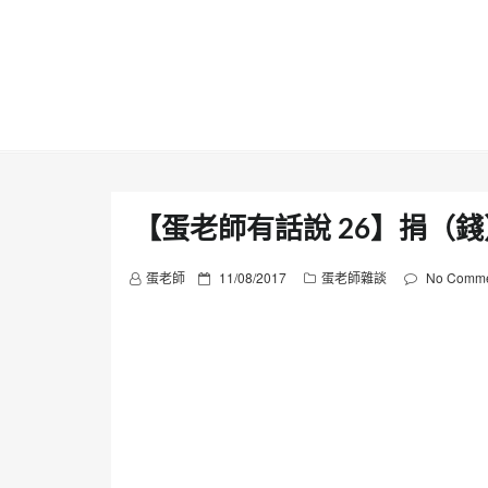
Skip
to
content
【蛋老師有話說 26】捐（錢
P
蛋老師
11/08/2017
蛋老師雜談
No Comme
o
s
t
e
d
o
n