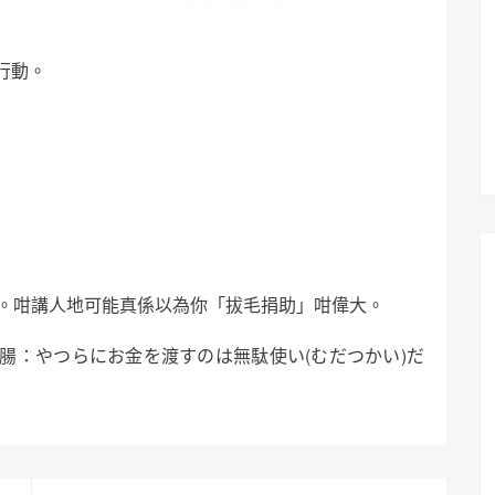
行動。
。咁講人地可能真係以為你「拔毛捐助」咁偉大。
腸：やつらにお金を渡すのは無駄使い(むだつかい)だ