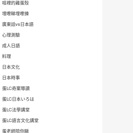
咀裡的雞蛋殼
埋嚟睇埋嚟揀
廣東話vs日本語
心理測驗
成人日語
料理
日本文化
日本時事
蛋LC奇案導讀
蛋LC日本いろは
蛋LC法學講堂
蛋LC語言文化講堂
蛋老師陪你睇