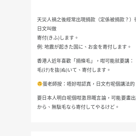
天災人禍之後經常出現捐款（定係被捐款？）
日文叫做
寄付(きふ)します。
例: 地震が起きた国に、お金を寄付します。
香港人近年喜歡「捐條毛」，咁可能就要講：
毛(け)を抜(ぬ)いて、寄付します。
蛋老師按：唔好咁認真，日文冇呢個講法的
要日本人明白呢個咁激昂嘅言論，可能要畫出
から、無駄毛なら寄付してやるけど。
文