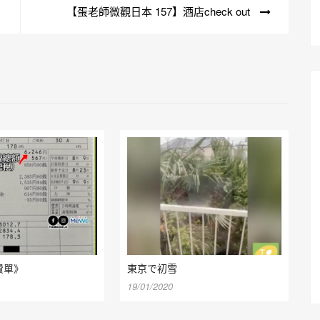
【蛋老師微觀日本 157】酒店check out
費單》
東京で初雪
19/01/2020