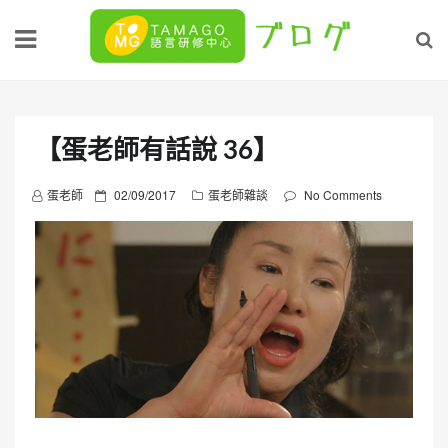
Skip
to
content
【蛋老師有話說 36】
P
蛋老師
02/09/2017
蛋老師雜談
No Comments
o
s
t
e
d
o
n