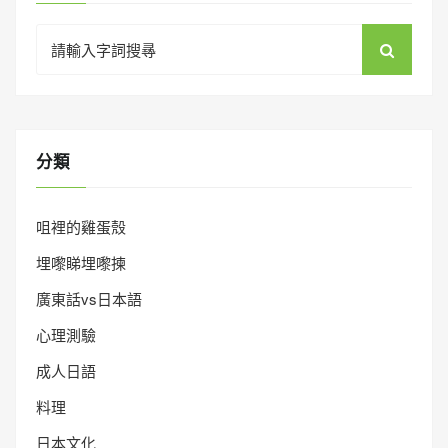
Search
for:
分類
咀裡的雞蛋殼
埋嚟睇埋嚟揀
廣東話vs日本語
心理測驗
成人日語
料理
日本文化