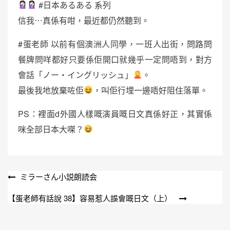
#日本あるある 系列
信我⋯真係有咁，最近都仍然聽到。
#蛋老師 以前有個澳洲人同學，一班人出街，問路問
餐牌問咩都好只要係佢開口就幾乎一定問唔到，對方
會話「ノー・イングリッシュ」
。
最後我地放棄咗佢
，叫佢行埋一邊唔好阻住落單。
PS：裡面d外國人樣嘅演員嘅日文真係好正，其實係
咪全部日本大㗎？
文
ミラーさん小説朗読会
章
【蛋老師有話說 38】容易惹人誤會嘅日文（上）
導
覽