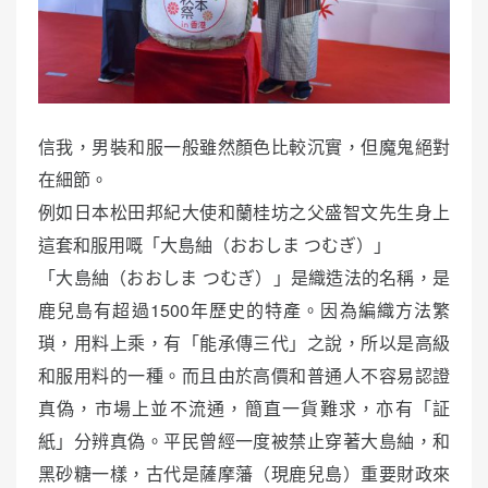
信我，男裝和服一般雖然顏色比較沉實，但魔鬼絕對
在細節。
例如日本松田邦紀大使和蘭桂坊之父盛智文先生身上
這套和服用嘅「大島紬（おおしま つむぎ）」
「大島紬（おおしま つむぎ）」是織造法的名稱，是
鹿兒島有超過1500年歷史的特產。因為編織方法繁
瑣，用料上乘，有「能承傳三代」之說，所以是高級
和服用料的一種。而且由於高價和普通人不容易認證
真偽，市場上並不流通，簡直一貨難求，亦有「証
紙」分辨真偽。平民曾經一度被禁止穿著大島紬，和
黑砂糖一樣，古代是薩摩藩（現鹿兒島）重要財政來