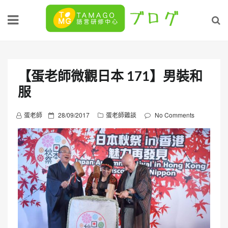
Skip
to
content
【蛋老師微觀日本 171】男裝和
服
P
蛋老師
28/09/2017
蛋老師雜談
No Comments
o
s
t
e
d
o
n