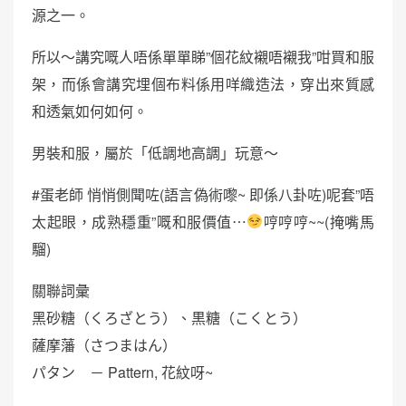
源之一。
所以～講究嘅人唔係單單睇”個花紋襯唔襯我”咁買和服
架，而係會講究埋個布料係用咩織造法，穿出來質感
和透氣如何如何。
男裝和服，屬於「低調地高調」玩意～
#蛋老師 悄悄側聞咗(語言偽術嚟~ 即係八卦咗)呢套”唔
太起眼，成熟穩重”嘅和服價值⋯
哼哼哼~~(掩嘴馬
騮)
關聯詞彙
黑砂糖（くろざとう）、黒糖（こくとう）
薩摩藩（さつまはん）
パタン － Pattern, 花紋呀~