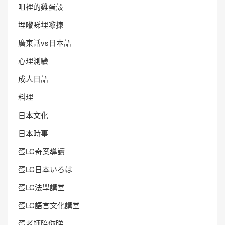
咀裡的雞蛋殼
埋嚟睇埋嚟揀
廣東話vs日本語
心理測驗
成人日語
料理
日本文化
日本時事
蛋LC奇案導讀
蛋LC日本いろは
蛋LC法學講堂
蛋LC語言文化講堂
蛋老師陪你睇