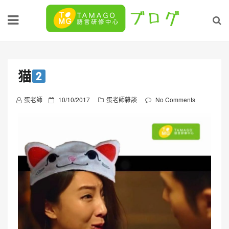
Skip
to
content
猫
P
蛋老師
10/10/2017
蛋老師雜談
No Comments
o
s
t
e
d
o
n