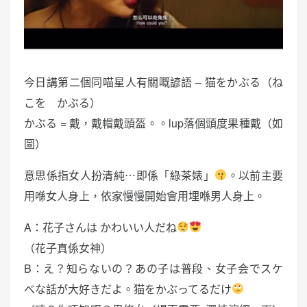
今日講第二個同喵星人有關嘅諺語 – 猫をかぶる（ね
こを かぶる）
かぶる = 戴，戴帽戴頭盔。。lup落個頭度果種戴（如
圖）
意思係指女人扮清純⋯即係「綠茶婊」
。以前主要
用喺女人身上，依家慢慢開始會用埋喺男人身上。
A：花子さんは かわいい人だね
（花子真係女神）
B：え？知らないの？あの子は普段、女子会でスケ
べな話が大好きだよ。猫をかぶってるだけ