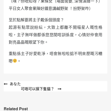
（咦？你唔知呀？果條女（場面需要, 深情演繹一下）
平日女人聚會果陣好鍾意講鹹野架 ！扮野架咋）
至於點解要將主子戴係個頭度？
起源有點眾說紛紜，大致上都離不開喵星人嘅性格
啦，主子無咩做都係悠悠閒咁訓係度，心情好仲會用
對亮晶晶嘅眼望下你。
重點係主子好愛乾淨，唔會無啦啦掂不明來歷嘅污糟
嘢
。
文
あなた
可唔可以摸下隻貓？
章
導
覽
Related Post