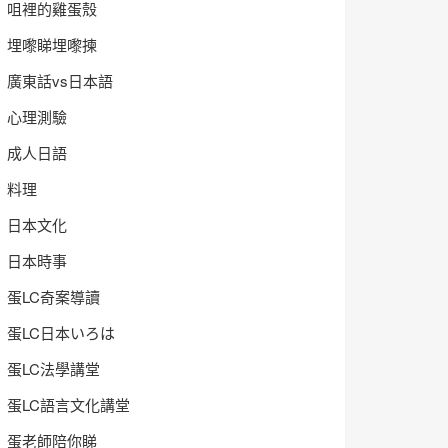
咀裡的雞蛋殼
埋嚟睇埋嚟揀
廣東話vs日本語
心理測驗
成人日語
料理
日本文化
日本時事
蛋LC奇案導讀
蛋LC日本いろは
蛋LC法學講堂
蛋LC語言文化講堂
蛋老師陪你睇