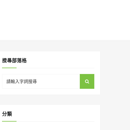
搜㝷部落格
Search
for:
分類