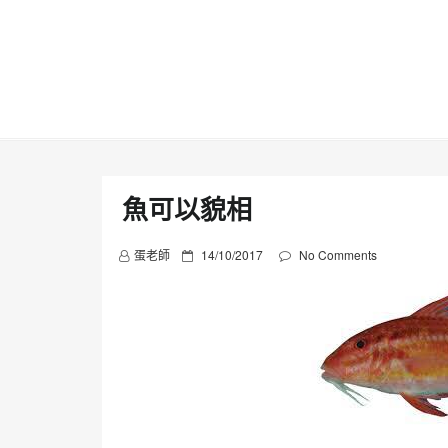
Skip
to
content
魚可以貌相
P
蛋老師
14/10/2017
No Comments
o
s
t
e
d
o
n