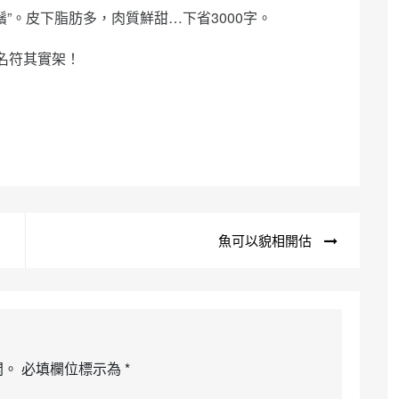
”。皮下脂肪多，肉質鮮甜…下省3000字。
名符其實架！
魚可以貌相開估
開。
必填欄位標示為
*