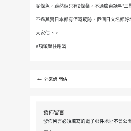
呢條魚，雖然佢只有2條鬚，不過廣東話叫”三鬚
不過其實日本都有佢嘅蹤跡，佢個日文名都好
大家估下。
#額頭鑿住咁濟
文
外来語 開估
章
導
覽
發佈留言
發佈留言必須填寫的電子郵件地址不會公