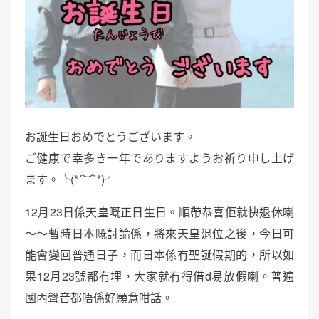
お誕生日おめでとうございます。
ご健康で幸多き一年でありますようお祈り申し上げ
ます。╰(*´︶`*)╯
12月23日係天皇嘅正日生日。順帶恭喜佢就快退休喇
～～暫時日本嘅討論係，將來天皇退位之後，今日可
能會變回普通日子，而日本係冇聖誕假期的，所以如
果12月23號都冇埋，大家就冇得借d易放假喇。普遍
國內聲音都唔係好願意咁話。