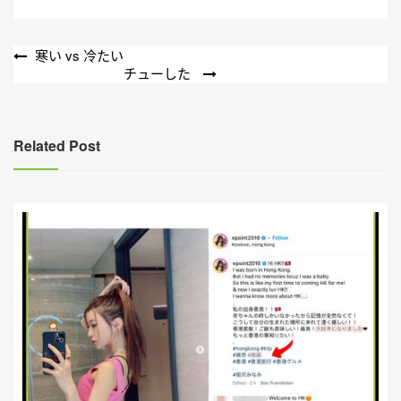
文
寒い vs 冷たい
チューした
章
導
覽
Related Post