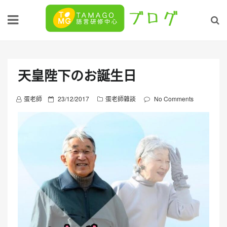
Skip
to
content
天皇陛下のお誕生日
P
蛋老師
23/12/2017
蛋老師雜談
No Comments
o
s
t
e
d
o
n