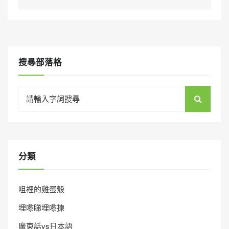
搜㝷部落格
Search
for:
分類
咀裡的雞蛋殼
埋嚟睇埋嚟揀
廣東話vs日本語