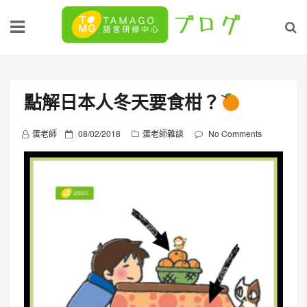
Skip
to
content
點解日本人冬天要食柑？
P
蛋老師
08/02/2018
蛋老師雜談
No Comments
o
s
t
e
d
o
n