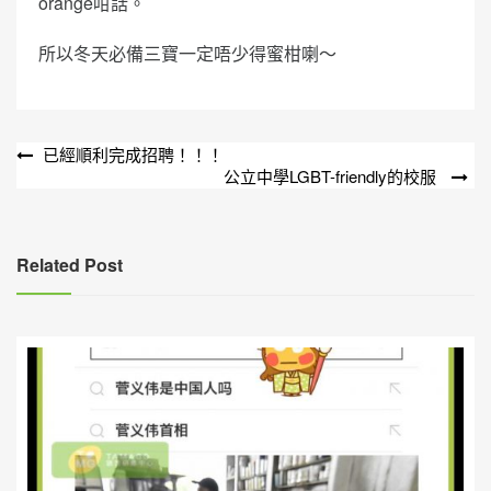
orange咁話。
所以冬天必備三寶一定唔少得蜜柑喇～
文
已經順利完成招聘！！！
公立中學LGBT-friendly的校服
章
導
覽
Related Post