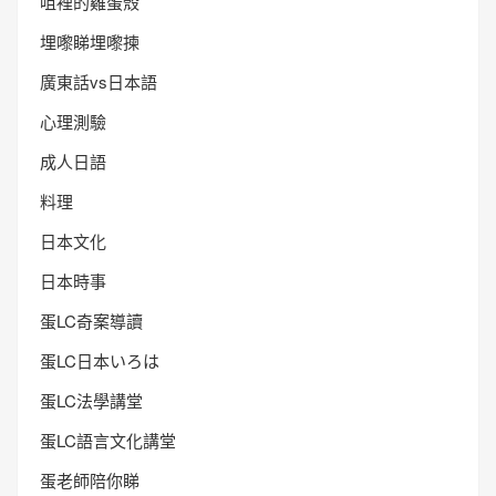
咀裡的雞蛋殼
埋嚟睇埋嚟揀
廣東話vs日本語
心理測驗
成人日語
料理
日本文化
日本時事
蛋LC奇案導讀
蛋LC日本いろは
蛋LC法學講堂
蛋LC語言文化講堂
蛋老師陪你睇