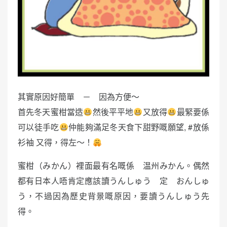
其實原因好簡單 － 因為方便～
首先冬天蜜柑當造
然後平平地
又放得
最緊要係
可以徒手吃
仲能夠滿足冬天食下甜野嘅願望, #放係
衫袖 又得，得左～！
蜜柑（みかん）裡面最有名嘅係 温州みかん。偶然
都有日本人唔肯定應該讀うんしゅう 定 おんしゅ
う，不過因為歷史背景嘅原因，要讀うんしゅう先
得。