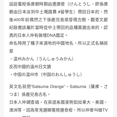
話說蜜柑係唐朝時期由遣唐使（けんとうし，即係唐
朝由日本派到中土嘅國費 #留學生）帶回日本的，然
後400年前偶然之下係鹿児島県發現古樹，翻查文獻
紀錄應該屬於當時從中土帶回的品種異變出來的，認
真的日本人仲有做埋DNA鑑定。
命名時用了種子來源地的中國地名，所以正式名稱就
是
・温州みかん（うんしゅうみかん）
反而中國的溫州日文讀
・中国の温州市（中国のおんしゅうし）
英文名就用”Satsuma Orange”，Satsuma（薩摩、さ
つま）係鹿兒島古名。
日本人仲調查過，在英語系國家例如加拿大，美國，
澳洲等，因為常見邊睇電視邊食柑，所以仲會叫做TV