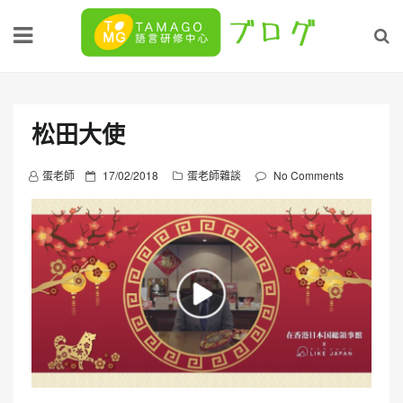
Skip
to
content
松田大使
P
蛋老師
17/02/2018
蛋老師雜談
No Comments
o
s
t
e
d
o
n