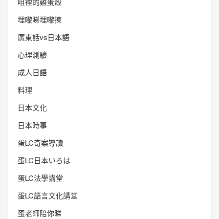
咀裡的雞蛋殼
埋嚟睇埋嚟揀
廣東話vs日本語
心理測驗
成人日語
料理
日本文化
日本時事
蛋LC奇案導讀
蛋LC日本いろは
蛋LC法學講堂
蛋LC語言文化講堂
蛋老師陪你睇