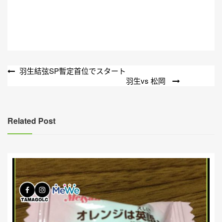
文
羽生結弦SP暫定首位でスタート
羽生vs 松岡
章
導
覽
Related Post