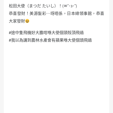
松田大使（まつだ たいし）！(ㆀ˘･з･˘)
恭喜發財！美源髮彩⋯呀唔係，日本總領事館，恭喜
大家發財
#途中隻飛機好大膽咁喺大使個頭殼頂飛過
#我以為講到農林水產會有蘋果喺大使個頭飛過