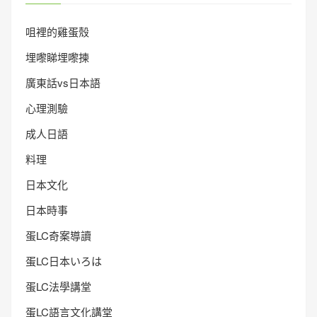
咀裡的雞蛋殼
埋嚟睇埋嚟揀
廣東話vs日本語
心理測驗
成人日語
料理
日本文化
日本時事
蛋LC奇案導讀
蛋LC日本いろは
蛋LC法學講堂
蛋LC語言文化講堂