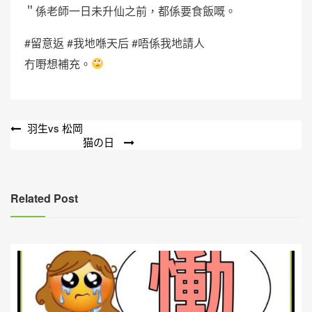
＂係老師一日未升仙之前，都係要食飯嘅。
#留意返 #我地喺天后 #唔係我地請人
冇嘢想補充。
文
羽生vs 松岡
猫の日
章
導
覽
Related Post