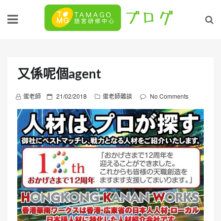
Skip
to
content
又係呢個agent
P
蛋老師
21/02/2018
蛋老師雜談
No Comments
o
s
t
e
d
o
n