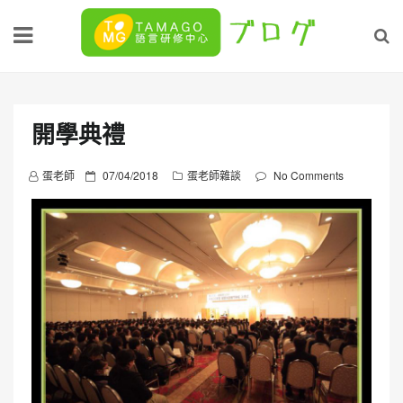
Skip
to
content
開學典禮
P
蛋老師
07/04/2018
蛋老師雜談
No Comments
o
s
t
e
d
o
n