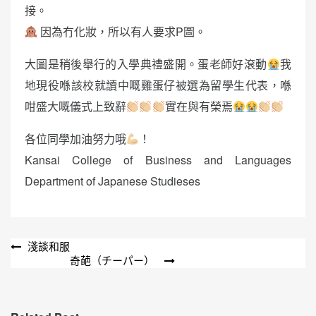
接。
因為冇化妝，所以有人要求P圖。
大圖是稍後舉行的入學典禮盛開。蛋老師好滾動
我
地現役喺該校就讀中嘅雞蛋仔被選為留學生代表，喺
咁盛大嘅儀式上致辭
實在與有榮焉
各位同學加油努力哦
！
Kansai College of Business and Languages
Department of Japanese Studieses
文
淺談和服
奇葩（チーパー）
章
導
覽