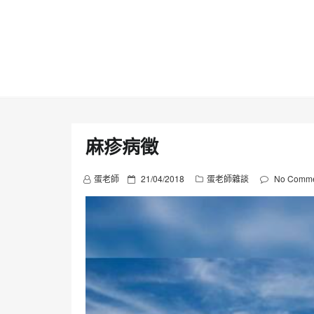
Skip
to
content
麻疹病徵
P
蛋老師
21/04/2018
蛋老師雜談
No Comme
o
s
t
e
d
o
n