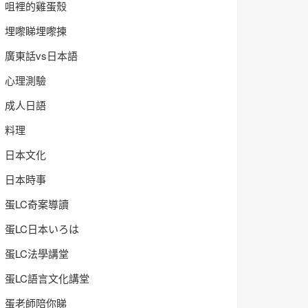
咀裡的雞蛋殼
埋嚟睇埋嚟揀
廣東話vs日本語
心理測驗
成人日語
料理
日本文化
日本時事
蛋LC奇案導讀
蛋LC日本いろは
蛋LC法學講堂
蛋LC語言文化講堂
蛋老師陪你睇