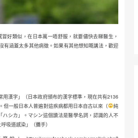
感冒好類似，在日本萬一唔舒服，就要儘快去睇醫生，
沒有涵蓋太多其他病徵。如果有其他想知嘅講法，歡迎
「常用漢字」（日本政府頒布的漢字標準，現在共有2136
。但一般日本人普遍對這疾病都用日本自古以來（
純
「ハシカ」。マシン這個讀法是醫學名詞，認識的人不
上呼吸道感染」（攤手）