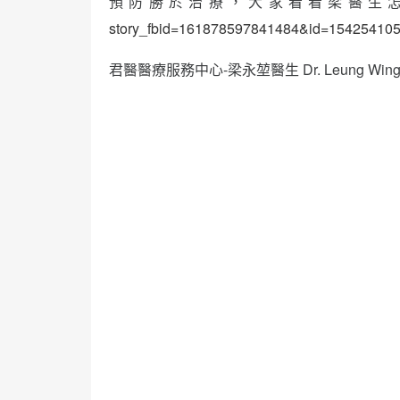
預防勝於治療，大家看看梁醫生
story_fbid=161878597841484&id=15425410
君醫醫療服務中心-梁永堃醫生 Dr. Leung Wing