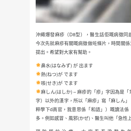
沖繩爆發麻疹（D8型），醫生話佢嘅病徵同
今次先就麻疹有關嘅病徵做咗條片，時間關係
提出。希望對大家有幫助。
鼻水(はなみず) が 出ます
熱(ねつ)が でます
咳(せき)が でます
麻しん(はしか) – 麻疹的「疹」字因為是
字）以外的漢字，所以「麻疹」寫「麻しん」
粹學下d高官，我意思係「和語」）嘅讀法係
多。例如感冒、風邪(かぜ)、醫生叫他「急性