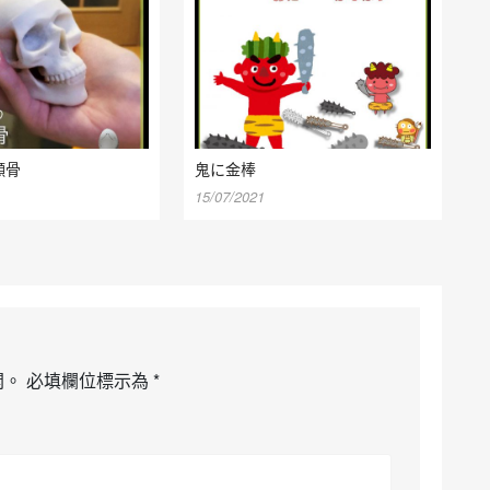
顱骨
鬼に金棒
15/07/2021
開。
必填欄位標示為
*