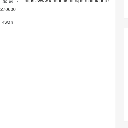
怎麼說：
https://www.facebook.com/permalink.php?
5270600
 Kwan