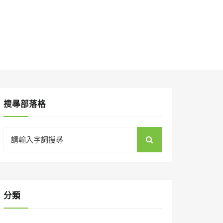
搜㝷部落格
Search
for:
分類