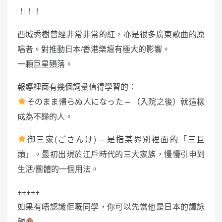
！！！
西城秀樹曾經非常非常的紅，亦是很多廣東歌曲的原
唱者。對推動日本/香港樂壇有極大的影響。
一顆巨星殞落。
報導裡面有幾個詞彙值得學習的：
そのまま帰らぬ人になった – （入院之後）就這樣
成為不歸的人。
御三家(ごさんけ) – 是指某界別裡面的「三巨
頭」。最初出現於江戶時代的三大家族，慢慢引申到
生活/團體的一個用法。
+++++
如果有唔認識佢嘅同學，你可以先當他是日本的譚詠
麟