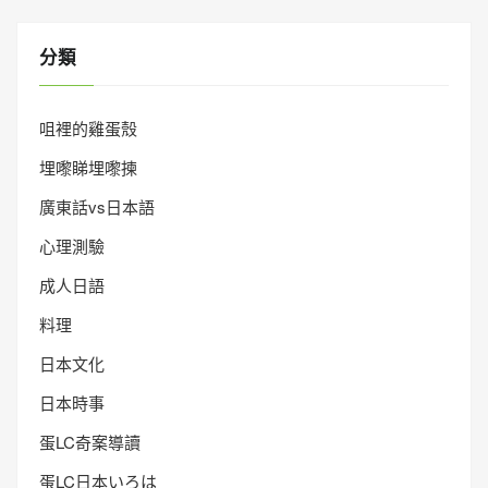
分類
咀裡的雞蛋殼
埋嚟睇埋嚟揀
廣東話vs日本語
心理測驗
成人日語
料理
日本文化
日本時事
蛋LC奇案導讀
蛋LC日本いろは