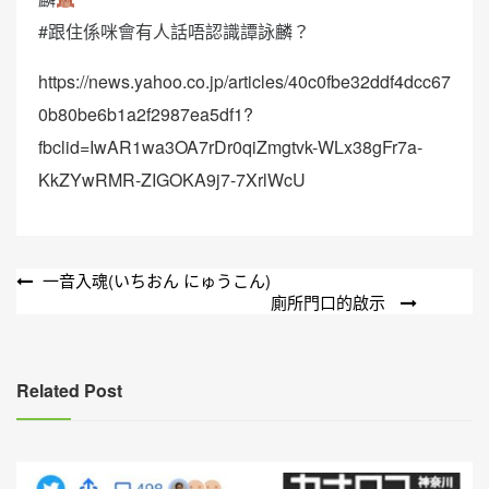
#跟住係咪會有人話唔認識譚詠麟？
https://news.yahoo.co.jp/articles/40c0fbe32ddf4dcc67
0b80be6b1a2f2987ea5df1?
fbclid=IwAR1wa3OA7rDr0qiZmgtvk-WLx38gFr7a-
KkZYwRMR-ZIGOKA9j7-7XrlWcU
文
一音入魂(いちおん にゅうこん)
廁所門口的啟示
章
導
覽
Related Post