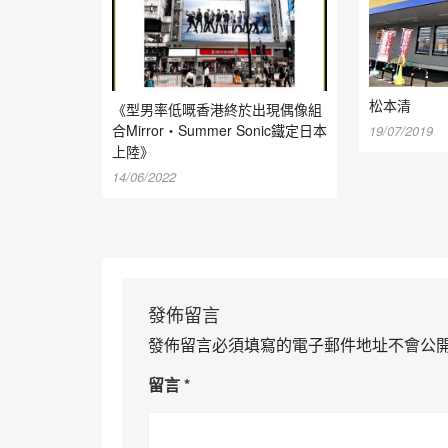
松本清
《型男率低嘅香港終於出現偶像組
合Mirror・Summer Sonic鐵定日本
19/07/2019
上陸》
14/06/2022
發佈留言
發佈留言必須填寫的電子郵件地址不會公
留言
*