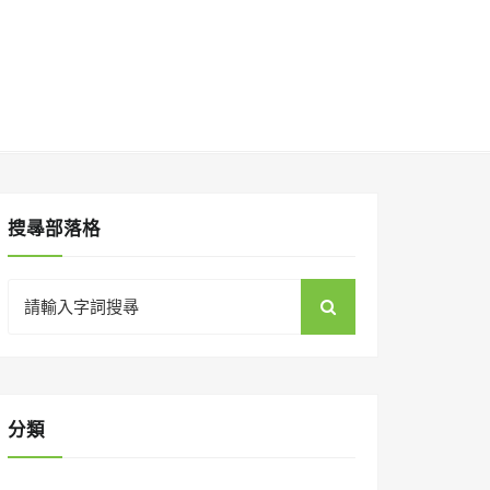
搜㝷部落格
Search
for:
分類