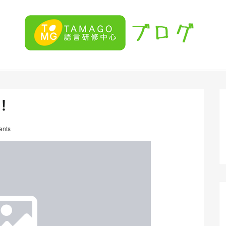
！
nts