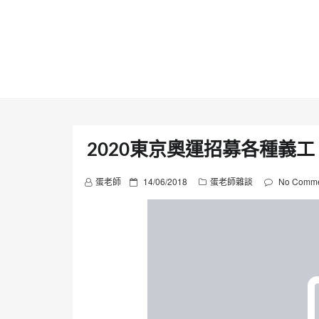
Skip
to
content
2020東京奧運招募各種義工
P
蛋老師
14/06/2018
蛋老師雜談
No Comme
o
s
t
e
d
o
n