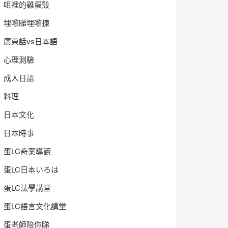
咀裡的雞蛋殼
埋嚟睇埋嚟揀
廣東話vs日本語
心理測驗
成人日語
料理
日本文化
日本時事
蛋LC奇案導讀
蛋LC日本いろは
蛋LC法學講堂
蛋LC語言文化講堂
蛋老師陪你睇