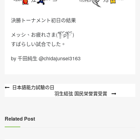
決勝トーナメント初日の結果
メッシ、お疲れさま(´༎ຶོρ༎ຶོ`)
すばらしい試合でした。
by 千田純生 @chidajunsei3163
文
日本語能力試驗の日
羽生結弦 国民栄誉賞受賞
章
導
覽
Related Post