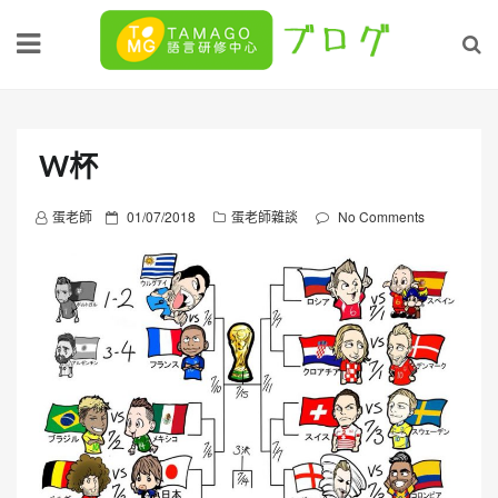
Skip
to
content
W杯
P
蛋老師
01/07/2018
蛋老師雜談
No Comments
o
s
t
e
d
o
n