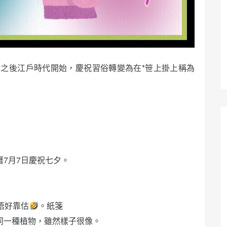
之後江戶時代開始，慶祝習俗轉變為在*笹上掛上稱為
曆7月7日慶祝七夕。
唔好靠估
。紙箋
不是同一種植物，雖然樣子很像。