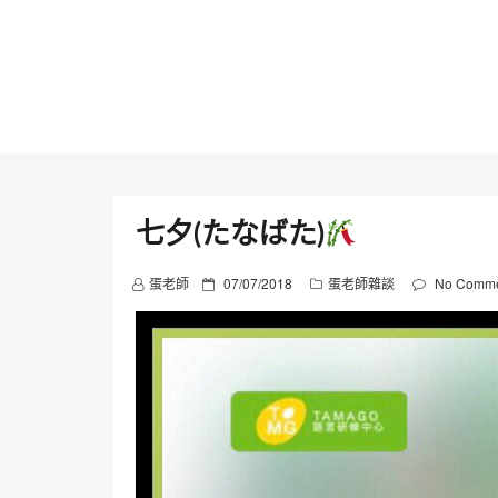
Skip
to
content
七夕(たなばた)
P
蛋老師
07/07/2018
蛋老師雜談
No Comme
o
s
t
e
d
o
n