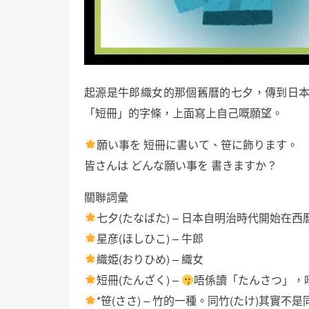
起源是牛郎織女的那個舊曆的七夕，傳到日本
「短冊」的字條，上面寫上自己嘅願望。
願い事を 短冊に書いて、笹に飾ります。
皆さんは どんな願い事を 書きますか？
關聯詞彙
七夕(たなばた) – 日本自明治時代開始在西
星彦(ほしひこ) – 牛郎
織姫(おりひめ) – 織女
短冊(たんざく) –
唔係讀「たんさつ」，
*笹(ささ) – 竹的一種。同竹(たけ)其實