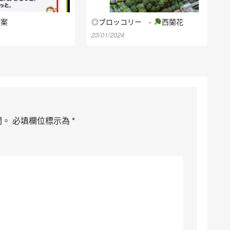
文案
◎ブロッコリー -
西蘭花
23/01/2024
開。
必填欄位標示為
*