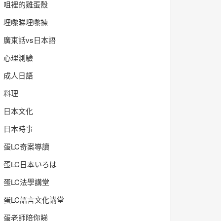
咀裡的雞蛋殼
埋嚟睇埋嚟揀
廣東話vs日本語
心理測驗
成人日語
料理
日本文化
日本時事
蛋LC奇案導讀
蛋LC日本いろは
蛋LC法學講堂
蛋LC語言文化講堂
蛋老師陪你睇