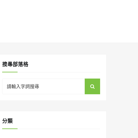
搜㝷部落格
Search
for:
分類