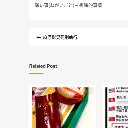
願い事(ねがいごと) – 祈願的事情
文
麻原彰晃死刑執行
章
導
覽
Related Post