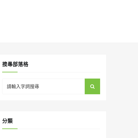
搜㝷部落格
Search
for:
分類