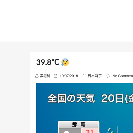
Skip
to
content
39.8℃
P
蛋老師
19/07/2018
日本時事
No Commen
o
s
t
e
d
o
n