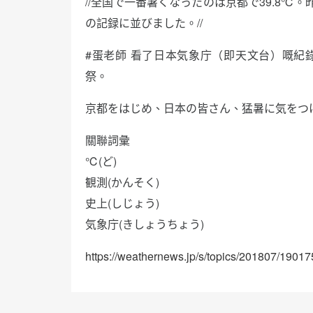
//全国で一番暑くなったのは京都で39.8℃。
の記録に並びました。//
#蛋老師 看了日本気象庁（即天文台）嘅紀錄
祭。
京都をはじめ、日本の皆さん、猛暑に気をつ
關聯詞彙
℃(ど)
観測(かんそく)
史上(しじょう)
気象庁(きしょうちょう)
https://weathernews.jp/s/topics/201807/1901