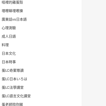
咀裡的雞蛋殼
埋嚟睇埋嚟揀
廣東話vs日本語
心理測驗
成人日語
料理
日本文化
日本時事
蛋LC奇案導讀
蛋LC日本いろは
蛋LC法學講堂
蛋LC語言文化講堂
蛋老師陪你睇