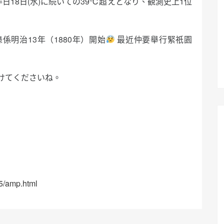
昨日18日(水)に続いての39℃超えとなり、観測史上1位
係明治13年（1880年）開始
最近仲要舉行緊祇園
けてくださいね。
75/amp.html