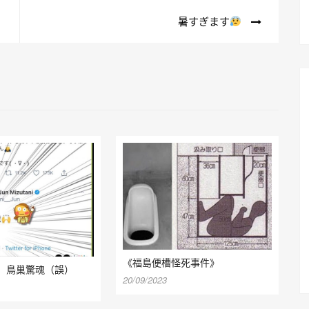
暑すぎます
《福島便槽怪死事件》
】 鳥巢驚魂（誤）
20/09/2023