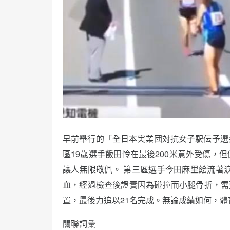
早前舉行的「全日本実業団対抗女子駅伝予選
區19歲選手飯田怜在最後200米意外受傷，
讓人無限敬佩。 第三區選手今田麻里絵流著
血，經過檢查後證實因為碰撞而小腿骨折，需要
置，最後力追以21名完成。無論成績如何，體
關聯詞彙