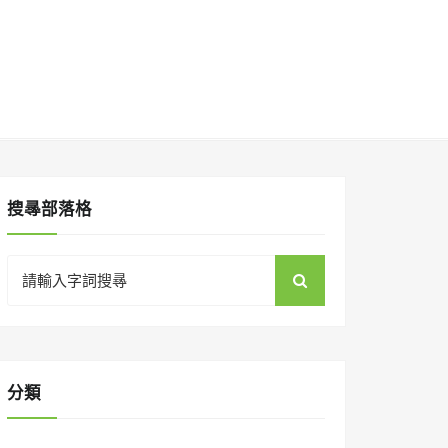
搜㝷部落格
Search
for:
分類