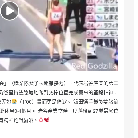
会」（職業隊女子長距離接力），代表岩谷產業的第二
但仍然堅持雙膝跪地爬到交棒位置完成賽事的堅毅精神，
淚等她
（1‘00）畫面更是催淚。 飯田選手最後雙膝流
休息3-4個月。 岩谷產業當時一度落後到27隊最尾位
育精神絕對贏晒。