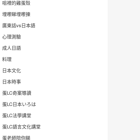
咀裡的雞蛋殼
埋嚟睇埋嚟揀
廣東話vs日本語
心理測驗
成人日語
料理
日本文化
日本時事
蛋LC奇案導讀
蛋LC日本いろは
蛋LC法學講堂
蛋LC語言文化講堂
蛋老師陪你睇