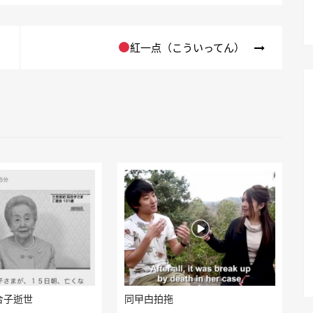
紅一点（こういってん）
合子逝世
同曱甴拍拖