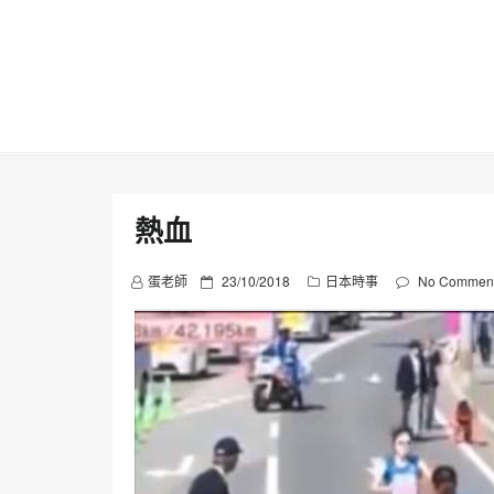
Skip
to
content
熱血
P
蛋老師
23/10/2018
日本時事
No Commen
o
s
t
e
d
o
n