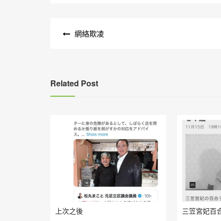
文
網絡欺凌
章
導
覽
Related Post
上次之後
三笠宮妃百