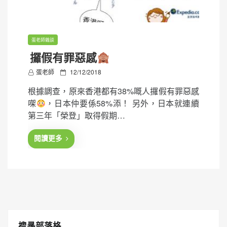
蛋老師雜談
攞假有罪惡感
P
蛋老師
12/12/2018
o
根據調查，原來香港都有38%嘅人攞假有罪惡感
s
㗎
，日本仲要係58%添！ 另外，日本就連續
t
第三年「榮登」取得假期…
e
d
閱讀更多
o
n
搜㝷部落格