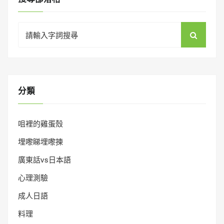
Search
for:
分類
咀裡的雞蛋殼
埋嚟睇埋嚟揀
廣東話vs日本語
心理測驗
成人日語
料理