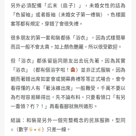
另外必須配備「広末（扇子）」，未婚女性的話為
「色留袖」或者振袖（未婚女子第一禮裝），色樣圖
案等都有規定，穿錯了會很失禮。
很多朋友的第一套和裝都係「浴衣」，因為式樣簡單
而且一般不會太貴，加上顏色艷麗，所以很受歡迎。
但「浴衣」都係留返同朋友出去玩先著，因為其實
「浴衣」（都有個浴字啦！
）並非正式服裝，因為
靚而著錯出席如宴會或開幕典禮等等正式場合，會令
看得懂的人有「著泳褲出席」一般難受。千萬不要以
為冇咁容易睇得出，先不論布料，只要看領口「有另
一重領？冇？！」再看看腳就無所遁形。
結論：和裝是另外一個完整概念的民族服飾，型同
○（數字
+
）只差一線。