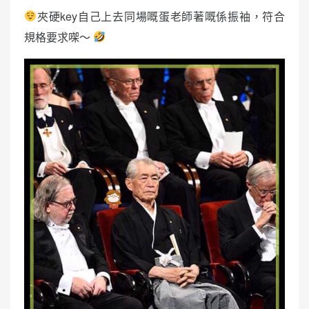
夾硬key自己上去同場嘅蛋老師著嘅係振袖，符合
規格要求㗎～