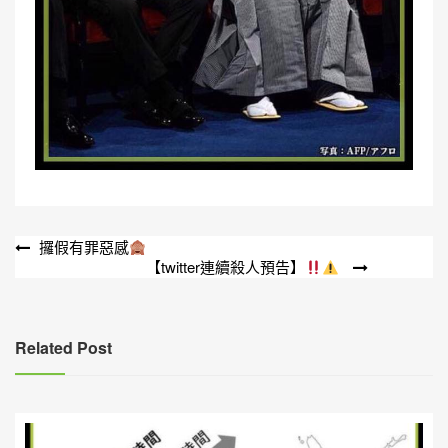
文
攞假有罪惡感
【twitter連續殺人預告】
章
導
覽
Related Post