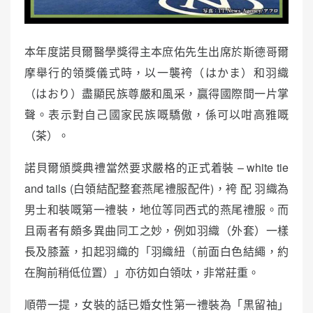
本年度諾貝爾醫學獎得主本庶佑先生出席於斯德哥爾
摩舉行的領獎儀式時，以一襲袴（はかま）和羽織
（はおり）盡顯民族尊嚴和風采，贏得國際間一片掌
聲。表示對自己國家民族嘅驕傲，係可以咁高雅嘅
（茶）。
諾貝爾頒獎典禮當然要求嚴格的正式着裝 – white tie
and tails (白領結配整套燕尾禮服配件)，袴 配 羽織為
男士和裝嘅第一禮裝，地位等同西式的燕尾禮服。而
且兩者有頗多異曲同工之妙，例如羽織（外套）一樣
長及膝蓋，扣起羽織的「羽織紐（前面白色結繩，約
在胸前稍低位置）」亦彷如白領呔，非常莊重。
順帶一提，女裝的話已婚女性第一禮裝為「黒留袖」