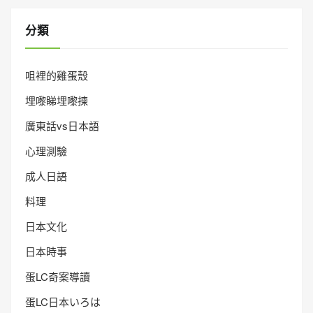
分類
咀裡的雞蛋殼
埋嚟睇埋嚟揀
廣東話vs日本語
心理測驗
成人日語
料理
日本文化
日本時事
蛋LC奇案導讀
蛋LC日本いろは