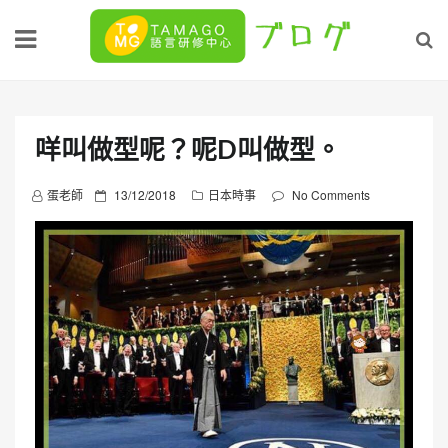
Skip
to
content
咩叫做型呢？呢D叫做型。
P
蛋老師
13/12/2018
日本時事
No Comments
o
s
t
e
d
o
n