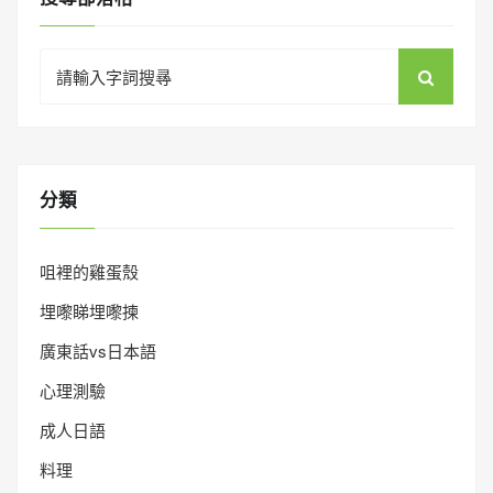
Search
for:
分類
咀裡的雞蛋殼
埋嚟睇埋嚟揀
廣東話vs日本語
心理測驗
成人日語
料理