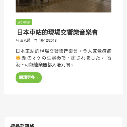
蛋老師雜談
日本車站的現場交響樂音樂會
P
蛋老師
16/12/2018
o
日本車站的現場交響樂音樂會，令人感覺療癒
s
駅のオケの生演奏で、癒されました。 香
t
港⋯可能連樂器都入唔到閘。…
e
d
閱讀更多
o
n
搜㝷部落格