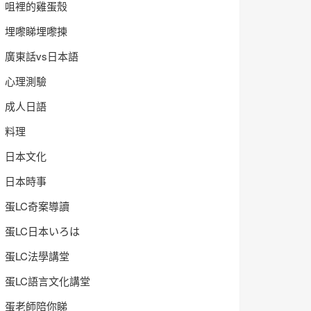
咀裡的雞蛋殼
埋嚟睇埋嚟揀
廣東話vs日本語
心理測驗
成人日語
料理
日本文化
日本時事
蛋LC奇案導讀
蛋LC日本いろは
蛋LC法學講堂
蛋LC語言文化講堂
蛋老師陪你睇