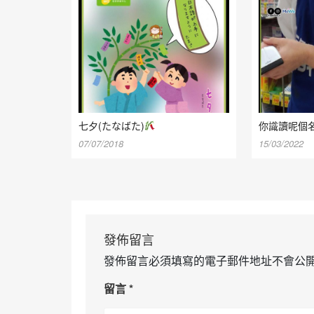
七夕(たなばた)
你識讀呢個
07/07/2018
15/03/2022
發佈留言
發佈留言必須填寫的電子郵件地址不會公
留言
*