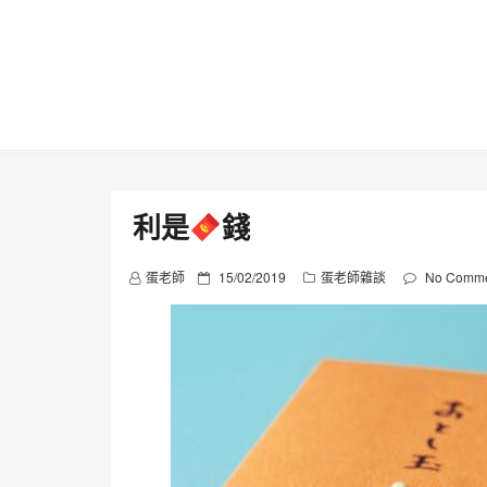
Skip
to
content
利是
錢
P
蛋老師
15/02/2019
蛋老師雜談
No Comme
o
s
t
e
d
o
n