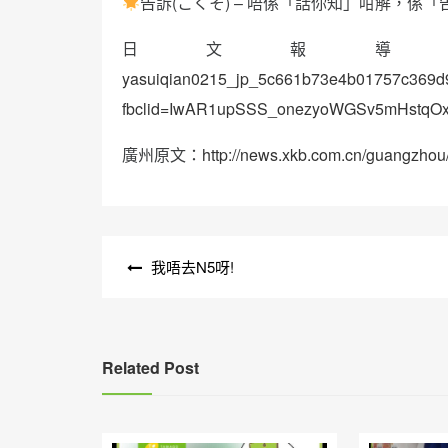
告訴(こくそ) – 唔係「話你知」咁解，係
日文報
yasuiqian0215_jp_5c661b73e4b01757c369d
fbclid=IwAR1upSSS_onezyoWGSv5mHstqO
廣州原文：
http://news.xkb.com.cn/guangzho
文
我唔去N5呀!
章
導
覽
Related Post