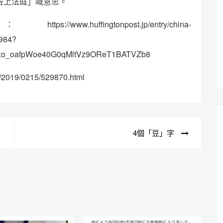
「告上法庭」嘅意思。
導：
https://www.huffingtonpost.jp/entry/china-
984?
xo_oafpWoe40G0qMltVz9OReT1BATVZb8
u/2019/0215/529870.html
4個「豆」字