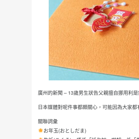
廣州的新聞 – 13歲男生狀告父親擅自挪用利是
日本媒體對呢件事都頗關心，可能因為大家都
關聯詞彙
お年玉(おとしだま)