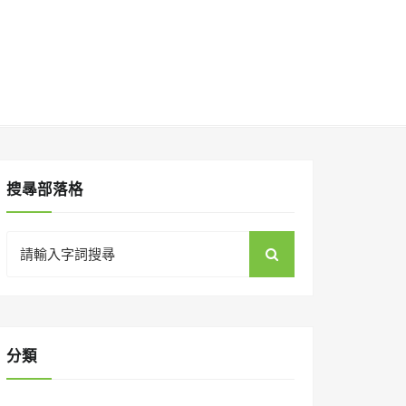
搜㝷部落格
Search
for:
分類