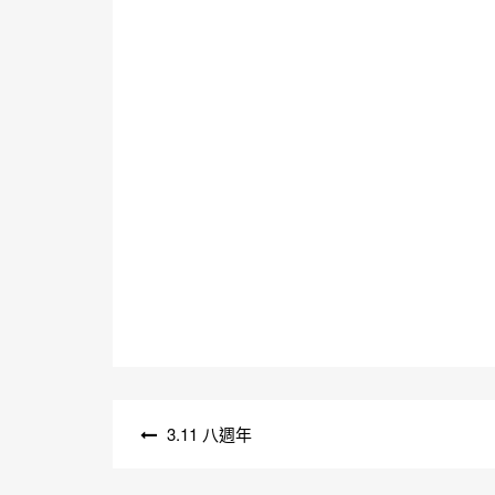
文
3.11 八週年
章
導