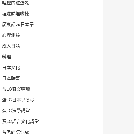
咀裡的雞蛋殼
埋嚟睇埋嚟揀
廣東話vs日本語
心理測驗
成人日語
料理
日本文化
日本時事
蛋LC奇案導讀
蛋LC日本いろは
蛋LC法學講堂
蛋LC語言文化講堂
蛋老師陪你睇