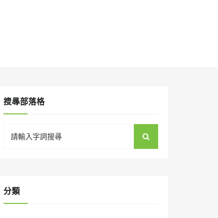
搜㝷部落格
Search
for:
分類