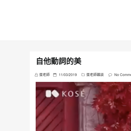
Skip
to
content
自他動詞的美
P
蛋老師
11/03/2019
蛋老師雜談
No Comme
o
s
t
e
d
o
n