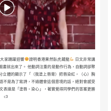
到大家踴躍迴響
證明香港果然臥虎藏龍
日文非常講
圖畫就出來了。 他動詞注重的是動作行為，自動詞卻聚
十分立體的顯示了「（我塗上唇膏）把唇染紅，（心）胸
語不是為了寫詩，不過體會這個意境的話，絕對會感受
中文表達是「塗唇・染心」，著實覺得同學們的答案更勝
 <3