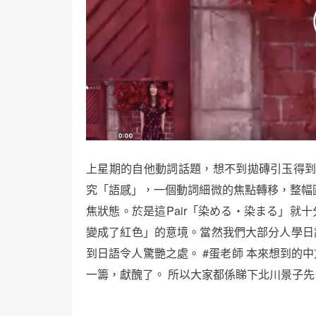
上星期的自他動詞話題，想不到拋磚引玉得
究「語感」，一個動詞細微的焦點轉移，整幅
焦狀態。於是這Pair「染める・染まる」就
變成了紅色」的意境。當然我們大部分人學日
到日語令人驚艷之處。 #蛋老師 本來想到的
一籌，獻醜了。 所以大家都係睇下北川景子先