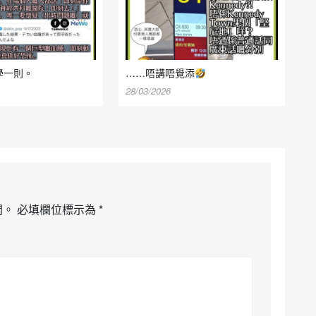
學一則。
……唔講唔覺添
28/03/2026
開。
必填欄位標示為
*