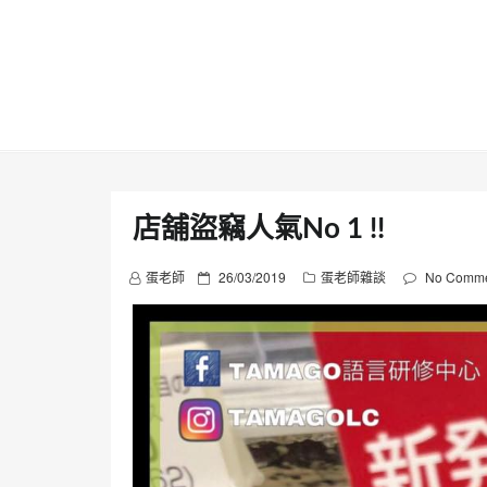
Skip
to
content
店舖盜竊人氣No 1 !!
P
蛋老師
26/03/2019
蛋老師雜談
No Comme
o
s
t
e
d
o
n