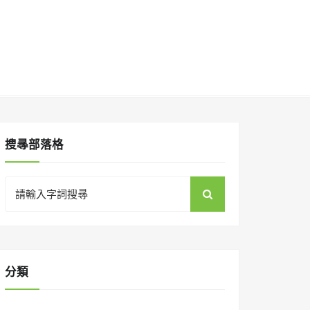
搜㝷部落格
Search
for:
分類