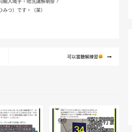
向輸入嘅字，唔洗講解喇掛？
ひみつ）です。（茶）
可以當聽解練習