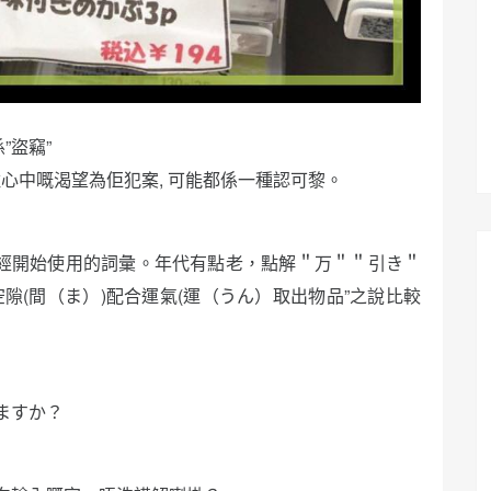
係”盜竊”
按耐不住心中嘅渴望為佢犯案, 可能都係一種認可黎。
代已經開始使用的詞彙。年代有點老，點解＂万＂＂引き＂
隙(間（ま）)配合運氣(運（うん）取出物品”之說比較
ますか？