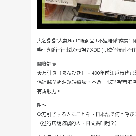
大名鼎鼎”人氣No 1″嘅商品!! 不過唔係”購買”, 
嘩~ 真係行行出狀元(誤? XDD ) , 賊仔
關聯詞彙
★万引き（まんびき） – 400年前江戶時
係盜竊？起源眾說紛紜，不過一般認為”看准空
有說服力。
咁～
Q:万引きする人にことを、日本語で何と呼び
（進行店舖盜竊的人，日文點叫呢？）