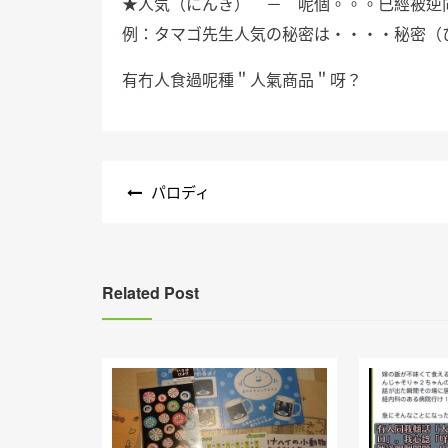
★人気（にんき） － 呢個。。。已經被逆
例：タマゴ先生人気の秘密は・・・・秘密（
有冇人食過呢種＂人氣商品＂呀？
文
パロディ
章
導
覽
Related Post