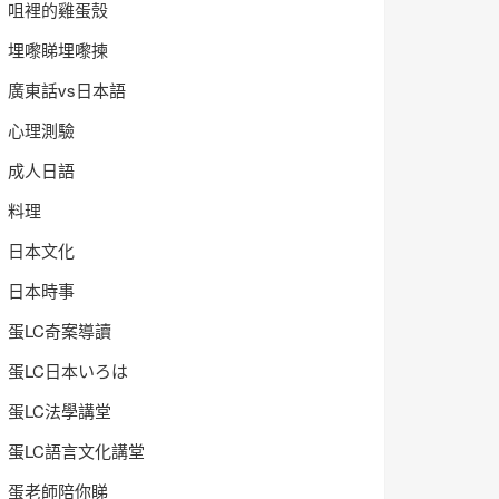
咀裡的雞蛋殼
埋嚟睇埋嚟揀
廣東話vs日本語
心理測驗
成人日語
料理
日本文化
日本時事
蛋LC奇案導讀
蛋LC日本いろは
蛋LC法學講堂
蛋LC語言文化講堂
蛋老師陪你睇