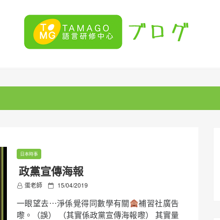
日本時事
政黨宣傳海報
P
蛋老師
15/04/2019
o
一眼望去⋯淨係覺得同數學有關
補習社廣告
s
t
嚟。（誤） （其實係政黨宣傳海報嚟） 其實量
e