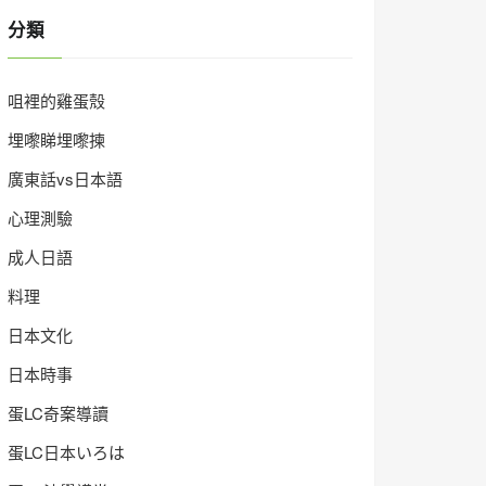
分類
咀裡的雞蛋殼
埋嚟睇埋嚟揀
廣東話vs日本語
心理測驗
成人日語
料理
日本文化
日本時事
蛋LC奇案導讀
蛋LC日本いろは