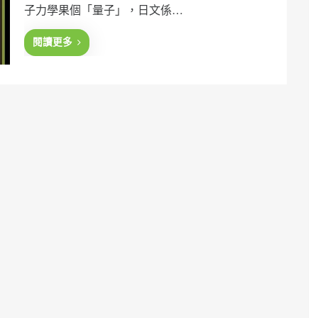
子力學果個「量子」，日文係…
d
o
n
閱讀更多