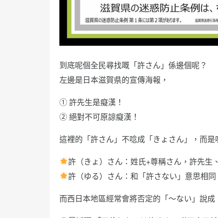
到底呢個全民尋找嘅「許さん」係邊個呢？
左邊是日本滋賀県的宣傳海報，
① 許先生是癡漢！
② 絕對不可原諒癡漢！
這裡的「許さん」不唸成「きょさん」，而是
許（きょ）さん：姓氏+尊稱さん，許先生
許（ゆる）さん：和「許さない」意思相同
而西日本地區經常會將否定的「～ない」說成