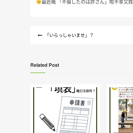
最近嘅 「不倫したのは許さん」咁不幸又
文
「いらっしゃいませ」？
章
導
覽
Related Post