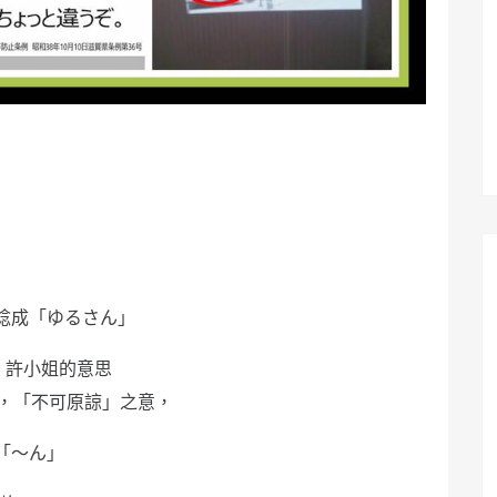
唸成「ゆるさん」
、許小姐的意思
，「不可原諒」之意，
「～ん」