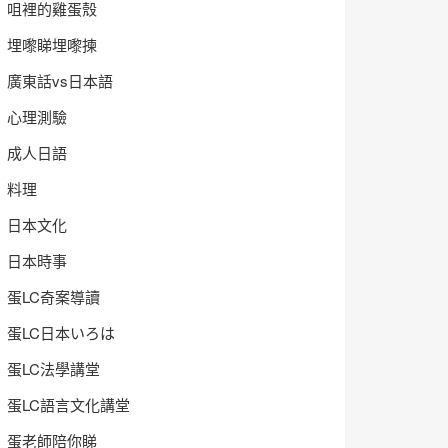
咀裡的雞蛋殼
埋嚟睇埋嚟揀
廣東話vs日本語
心理測驗
成人日語
料理
日本文化
日本時事
蛋LC奇案導讀
蛋LC日本いろは
蛋LC法學講堂
蛋LC語言文化講堂
蛋老師陪你睇