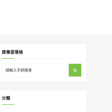
搜㝷部落格
Search
for:
分類