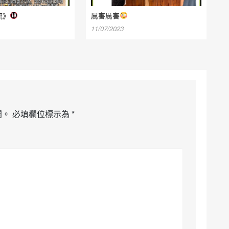
流》
厲害厲害
11/07/2023
開。
必填欄位標示為
*