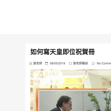
Skip
to
content
如何寫天皇即位祝賀冊
P
蛋老師
08/05/2019
蛋老師雜談
No Comme
o
s
t
e
d
o
n