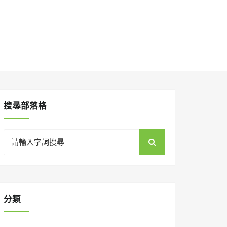
搜㝷部落格
Search
for:
分類