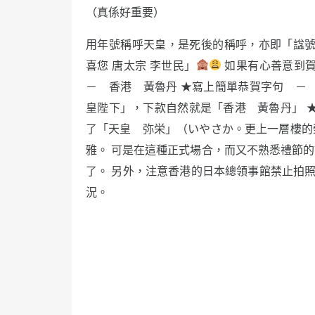
（真係好重要）
用年號稱呼天皇，是死後的稱呼，亦即「諡號
喜您 唐太宗 李世民」
如果有心善意到
－ 香港 黃魯丹 ★寫上簡單恭賀字句 －
皇陛下」，下款自然就是「香港 黃魯丹」 ★可
了「天皇 弥栄」（いやさか。更上一層樓的
雅。 可是在這種正式場合，而又不熟悉禮節
了。 另外，注意香港的日本總領事館禁止拍照
況。