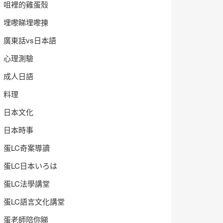
咀裡的雞蛋殼
埋嚟睇埋嚟揀
廣東話vs日本語
心理測驗
成人日語
料理
日本文化
日本時事
蛋LC奇案導讀
蛋LC日本いろは
蛋LC法學講堂
蛋LC語言文化講堂
蛋老師陪你睇