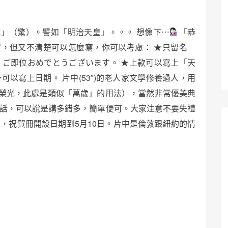
」（驚）。譬如「明治天皇」。。。 想像下⋯
「恭
賀，但又不清楚可以怎麼寫，你可以考慮： ★只留名
 ご即位おめでとうございます。 ★上款可以寫上「天
以寫上日期。 片中(53″)的老人家文學修養過人，用
榮光，此處是類似「萬歲」的用法），當然非常優美典
的話，可以說是講多錯多，簡單便可。大家注意不要失禮
，祝賀冊開設日期到5月10日。片中是倫敦跟紐約的情