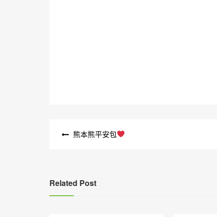
文
熊本熊平安包
章
導
覽
Related Post