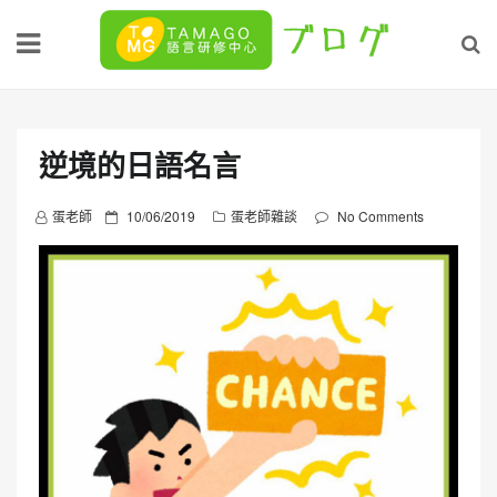
Skip
to
content
逆境的日語名言
P
蛋老師
10/06/2019
蛋老師雜談
No Comments
o
s
t
e
d
o
n