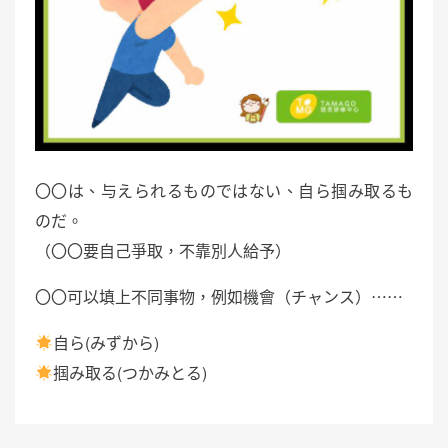
〇〇は、与えられるものではない、自ら掴み取るも
のだ。
（〇〇要自己爭取，不靠別人給予）
〇〇可以填上不同事物，例如機會（チャンス）⋯⋯
自ら(みずから)
掴み取る(つかみとる)