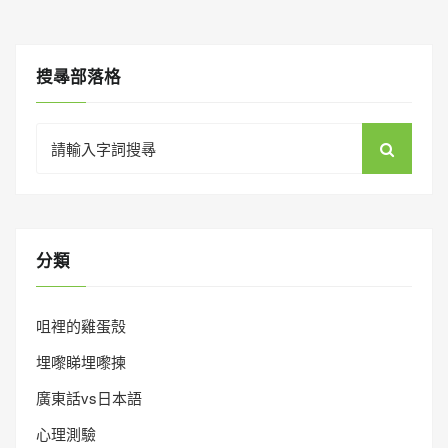
搜㝷部落格
Search
for:
分類
咀裡的雞蛋殼
埋嚟睇埋嚟揀
廣東話vs日本語
心理測驗