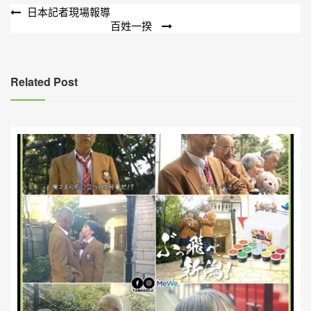
文
日本記者現場報導
百姓一揆
章
導
覽
Related Post