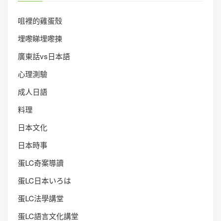
咀裡的雞蛋殼
埋嚟睇埋嚟揀
廣東話vs日本語
心理測驗
成人日語
料理
日本文化
日本時事
蛋LC奇案導讀
蛋LC日本いろは
蛋LC法學講堂
蛋LC語言文化講堂