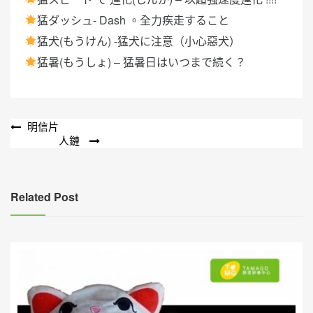
猛ダッシュ- Dash 。全力疾走すること
猛犬(もうけん) -猛犬に注意（小心惡犬）
猛暑(もうしょ) – 猛暑日はいつまで続く？
文
明信片
人鏈
章
導
覽
Related Post