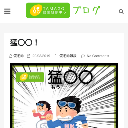
Skip
to
content
猛〇〇！
P
蛋老師
20/08/2019
蛋老師雜談
No Comments
o
s
t
e
d
o
n