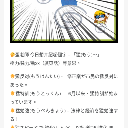
蛋老師 今日想介紹呢個字 – 「猛(もう)〜」
極力/猛力/勁xx（廣東話）等意思。
猛反対(もうはんたい) - 修正案が市民の猛反対に
あった。
猛特訓(もうとっくん) - 6月以来、猛特訓が始ま
っています。
猛勉強(もうべんきょう) – 法律と経済を猛勉強す
る！
猛スピード で 進化(しんか) – 以超強速度進化 !!!!