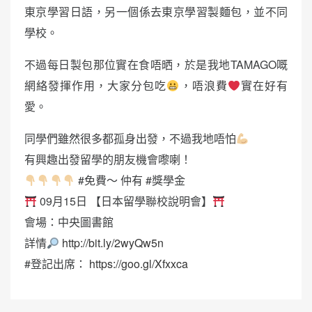
東京學習日語，另一個係去東京學習製麵包，並不同
學校。
不過每日製包那位實在食唔晒，於是我地TAMAGO嘅
網絡發揮作用，大家分包吃
，唔浪費
實在好有
愛。
同學們雖然很多都孤身出發，不過我地唔怕
有興趣出發留學的朋友機會嚟喇！
#免費～ 仲有 #獎學金
09月15日 【日本留學聯校說明會】
會場：中央圖書館
詳情
http://bit.ly/2wyQw5n
#登記出席：
https://goo.gl/Xfxxca