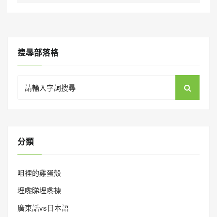
搜㝷部落格
Search
for:
分類
咀裡的雞蛋殼
埋嚟睇埋嚟揀
廣東話vs日本語