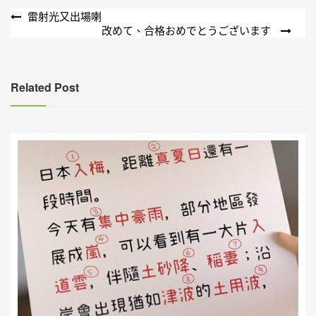
文
雷射光又出場喇
改めて、合格おめでとうございます
章
導
覽
Related Post