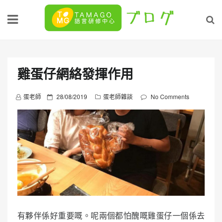
Skip
to
content
雞蛋仔網絡發揮作用
P
蛋老師
28/08/2019
蛋老師雜談
No Comments
o
s
t
e
d
o
n
有夥伴係好重要嘅。呢兩個都怕醜嘅雞蛋仔一個係去