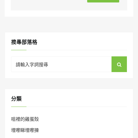
搜㝷部落格
Search
for:
分類
咀裡的雞蛋殼
埋嚟睇埋嚟揀