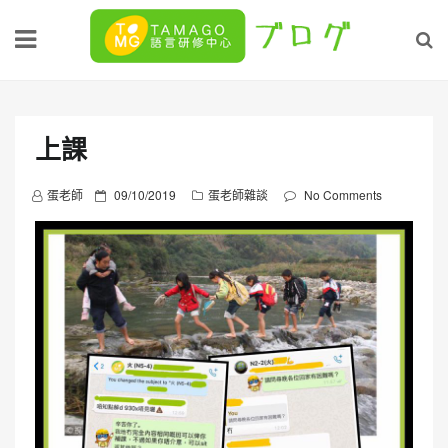
Skip
to
content
上課
P
蛋老師
09/10/2019
蛋老師雜談
No Comments
o
s
t
e
d
o
n