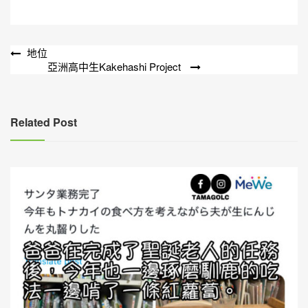
文
地位
亞洲高中生Kakehashi Project
章
導
覽
Related Post