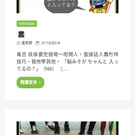
咀裡的雞蛋殼
蠢
P
蛋老師
21/10/2019
o
毒舌 就係要兜個彎～咁鬧人。直接話人蠢冇咩
s
技巧，我地學其他。 「脳みそが ちゃんと 入っ
t
てるの？」（N5） （…
e
d
閱讀更多
o
n