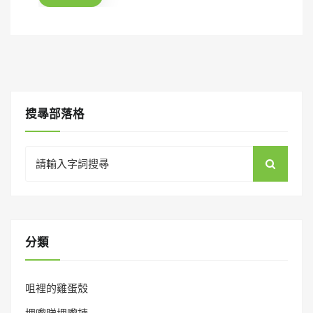
o
n
搜㝷部落格
Search
for:
分類
咀裡的雞蛋殼
埋嚟睇埋嚟揀