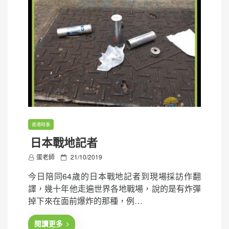
香港時事
日本戰地記者
P
蛋老師
21/10/2019
o
今日陪同64歲的日本戰地記者到現場採訪作翻
s
譯，幾十年他走遍世界各地戰場，說的是有炸彈
t
掉下來在面前爆炸的那種，例…
e
d
閱讀更多