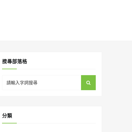
搜㝷部落格
Search
for:
分類