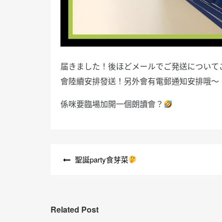
届きました！後ほどメールでご発送について
會陸續安排發送！另外會有電郵通知安排哦～
係咪要臨場加開一個朗讀會？
文
聖誕party食芽菜
章
導
覽
Related Post