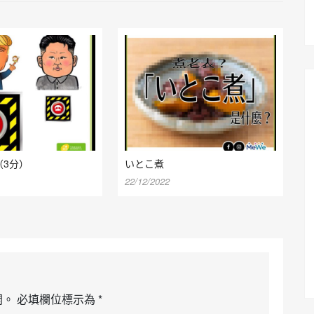
（3分）
いとこ煮
22/12/2022
開。
必填欄位標示為
*