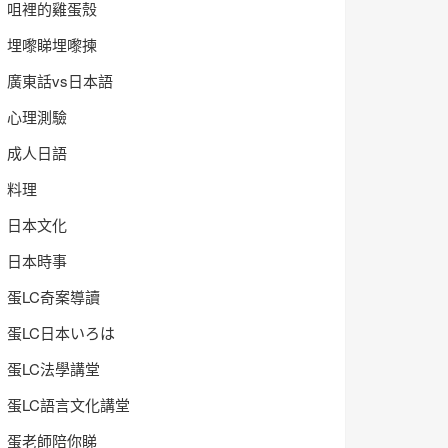
咀裡的雞蛋殼
埋嚟睇埋嚟揀
廣東話vs日本語
心理測驗
成人日語
料理
日本文化
日本時事
蛋LC奇案導讀
蛋LC日本いろは
蛋LC法學講堂
蛋LC語言文化講堂
蛋老師陪你睇