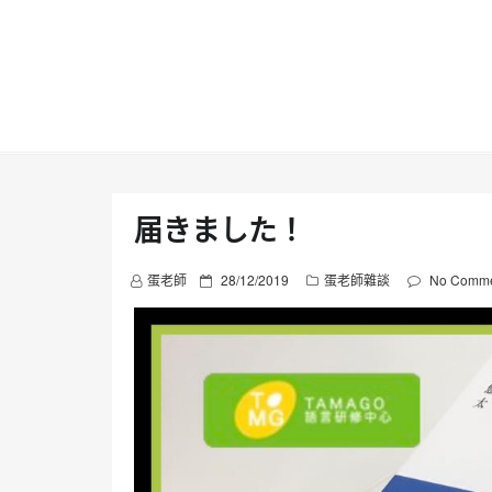
Skip
to
content
届きました！
P
蛋老師
28/12/2019
蛋老師雜談
No Comme
o
s
t
e
d
o
n