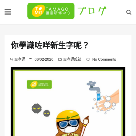
Skip
to
content
你學識咗咩新生字呢？
P
蛋老師
06/02/2020
蛋老師雜談
No Comments
o
s
t
e
d
o
n