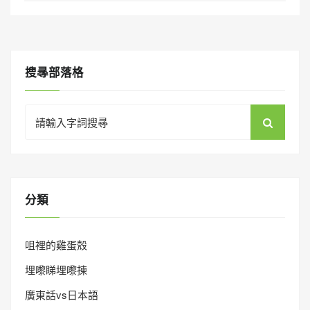
搜㝷部落格
Search
for:
分類
咀裡的雞蛋殼
埋嚟睇埋嚟揀
廣東話vs日本語