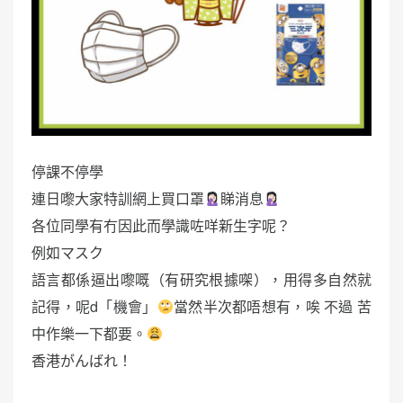
停課不停學
連日嚟大家特訓網上買口罩
睇消息
各位同學有冇因此而學識咗咩新生字呢？
例如マスク
語言都係逼出嚟嘅（有研究根據㗎），用得多自然就
記得，呢d「機會」
當然半次都唔想有，唉 不過 苦
中作樂一下都要。
香港がんばれ！