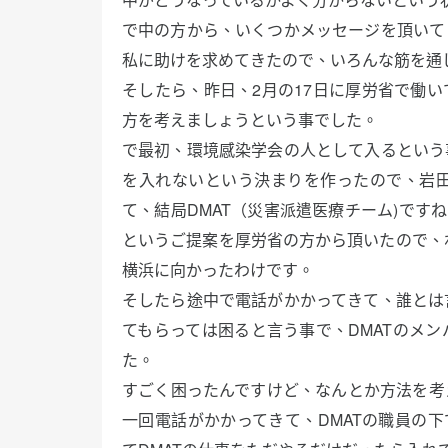
で中の方から、いくつかメッセージを頂いて
私に助けを求めてきたので、いろんな筋を通
そしたら、昨日、2月の17日に厚労省で働
方を考えましょうという事でした。
で最初、環境感染学会の人として入るという
を入れないという決まりを作ったので、岩
て、結局DMAT（災害派遣医療チーム)です
というご提案を厚労省の方から頂いたので、
横浜に向かったわけです。
そしたら途中で電話がかかってきて、誰とは
てもらっては困ると言う事で、DMATのメ
た。
すごく困ったんですけど、なんとか方法を考
一回電話がかかってきて、DMATの職員の下