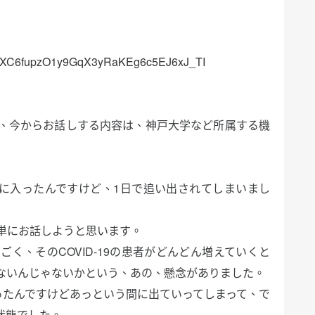
6XC6fupzO1y9GqX3yRaKEg6c5EJ6xJ_TI
、今からお話しする内容は、神戸大学など所属する機
ドに入ったんですけど、1日で追い出されてしまいまし
単にお話しようと思います。
く、そのCOVID-19の患者がどんどん増えていくと
ないんじゃないかという、あの、懸念がありました。
ったんですけどあっという間に出ていってしまって、で
状態でした。