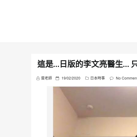
Skip
to
content
這是…日版的李文亮醫生… 只
P
蛋老師
19/02/2020
日本時事
No Commen
o
s
t
e
d
o
n