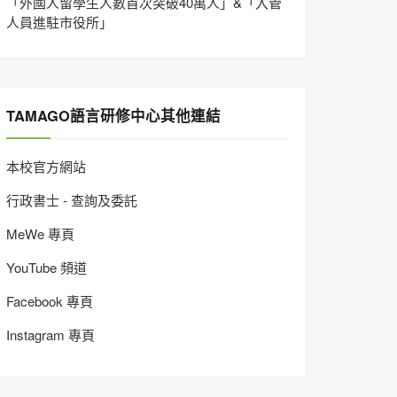
「外國人留學生人數首次突破40萬人」&「入管
人員進駐市役所」
TAMAGO語言研修中心其他連結
本校官方網站
行政書士 - 查詢及委託
MeWe 專頁
YouTube 頻道
Facebook 專頁
Instagram 專頁