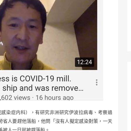
院感染症内科），有研究非洲研究伊波拉病毒、考察過
來厚勞省人要趕他落船，他問「沒有人擬定感染對策，一天
係被人一日就被趕落船。