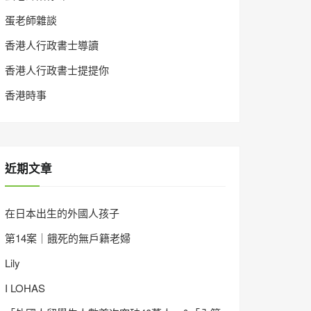
蛋老師雜談
香港人行政書士導讀
香港人行政書士提提你
香港時事
近期文章
在日本出生的外國人孩子
第14案｜餓死的無戶籍老婦
Lily
I LOHAS