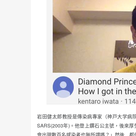
岩田健太郎教授是傳染病專家（神戸大学病
SARS(2003年)。他登上鑽石公主號，後
會出現數百名感染者也無所謂嗎？」然後…都