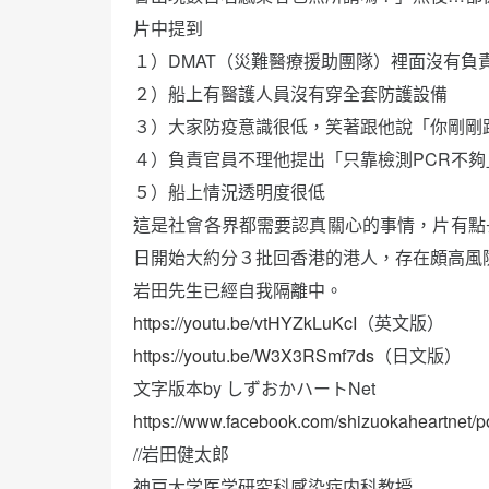
片中提到
１）DMAT（災難醫療援助團隊）裡面沒有負
２）船上有醫護人員沒有穿全套防護設備
３）大家防疫意識很低，笑著跟他說「你剛剛
４）負責官員不理他提出「只靠檢測PCR不
５）船上情況透明度很低
這是社會各界都需要認真關心的事情，片有點
日開始大約分３批回香港的港人，存在頗高風
岩田先生已經自我隔離中。
https://youtu.be/vtHYZkLuKcI
（英文版）
https://youtu.be/W3X3RSmf7ds
（日文版）
文字版本by しずおかハートNet
https://www.facebook.com/shizuokaheartnet
//岩田健太郎
神戸大学医学研究科感染症内科教授