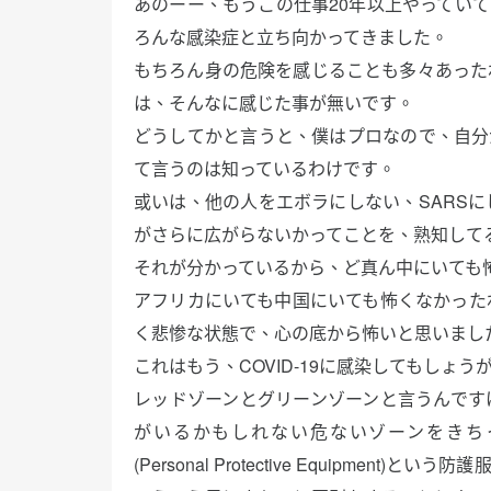
あのーー、もうこの仕事20年以上やっていて
ろんな感染症と立ち向かってきました。
もちろん身の危険を感じることも多々あった
は、そんなに感じた事が無いです。
どうしてかと言うと、僕はプロなので、自分
て言うのは知っているわけです。
或いは、他の人をエボラにしない、SARS
がさらに広がらないかってことを、熟知して
それが分かっているから、ど真ん中にいても
アフリカにいても中国にいても怖くなかった
く悲惨な状態で、心の底から怖いと思いまし
これはもう、COVID-19に感染してもしょ
レッドゾーンとグリーンゾーンと言うんです
がいるかもしれない危ないゾーンをきち
(Personal Protective Equipme