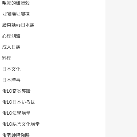
咀裡的雞蛋殼
埋嚟睇埋嚟揀
廣東話vs日本語
心理測驗
成人日語
料理
日本文化
日本時事
蛋LC奇案導讀
蛋LC日本いろは
蛋LC法學講堂
蛋LC語言文化講堂
蛋老師陪你睇