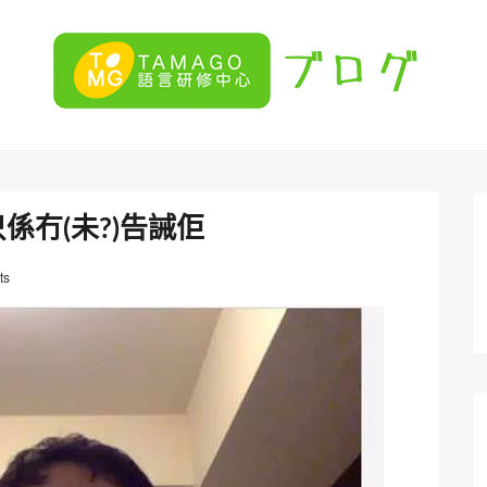
係冇(未?)告誡佢
ts