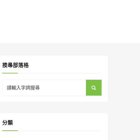
搜㝷部落格
Search
for:
分類