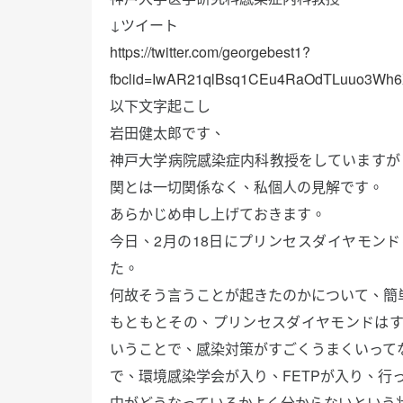
↓ツイート
https://twitter.com/georgebest1?
fbclid=IwAR21qlBsq1CEu4RaOdTLuuo3Wh
以下文字起こし
岩田健太郎です、
神戸大学病院感染症内科教授をしていますが
関とは一切関係なく、私個人の見解です。
あらかじめ申し上げておきます。
今日、2月の18日にプリンセスダイヤモン
た。
何故そう言うことが起きたのかについて、簡
もともとその、プリンセスダイヤモンドはすご
いうことで、感染対策がすごくうまくいって
で、環境感染学会が入り、FETPが入り、行
中がどうなっているかよく分からないという