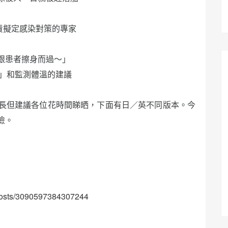
責擬定感染對策的專家
跟患者擦身而過～」
夠」和監測體溫的建議
長但建議各位花時間睇晒，下面有日／英不同版本。今
險。
/posts/3090597384307244