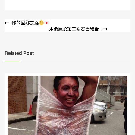
文
你的回鄉之路
用後感及第二輪發售預告
章
導
覽
Related Post