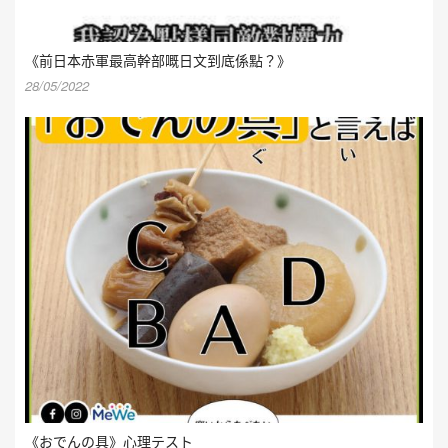
《前日本赤軍最高幹部嘅日文到底係點？》
28/05/2022
《おでんの具》心理テスト