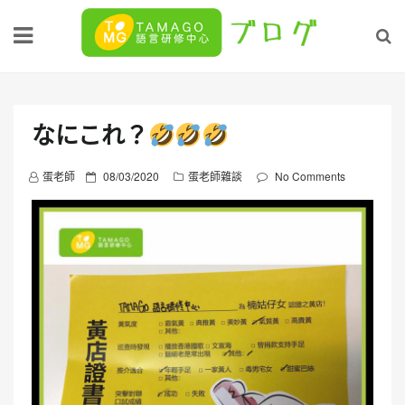
Skip
to
content
なにこれ？
P
蛋老師
08/03/2020
蛋老師雜談
No Comments
o
s
t
e
d
o
n