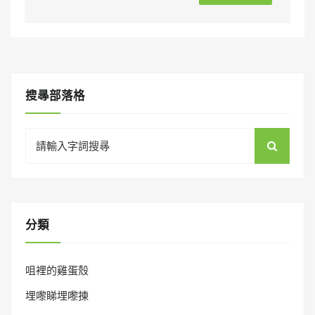
搜㝷部落格
Search
for:
分類
咀裡的雞蛋殼
埋嚟睇埋嚟揀