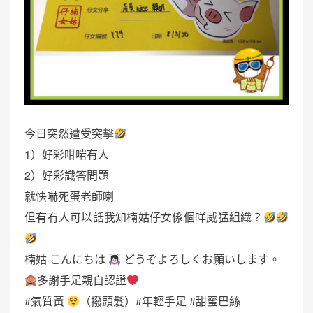
今日突然遭受突擊
1）好彩咁啱有人
2）好彩識答問題
就快嚇死蛋老師喇
但有冇人可以話我知楠姑仔女係個咩威猛組織？
楠姑 こんにちは
どうぞよろしくお願いします。
多謝手足親自認證
#氣質黃
（撥頭髮）#年輕手足 #甜蜜巴絲