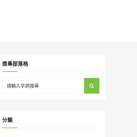
搜㝷部落格
Search
for:
分類