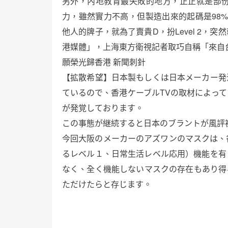
另外，內地教育最失敗的地方，正正就是部份
力，雖然實力不高，但製造出來的起碼是98% 
他人的牌子，就為了賣貴D，扮Level 2，
港媒體」，上海東方衛視記者取巧自稱「來自
願榮光歸香港 新聞刺針
【拡散希望】日本製もしくは日本メーカー発
ているので、香港ケーブルTVの取材によっ
が発覚しております。
この事態が継続すると日本のブラントが風評
今回大阪のメーカーのアズワンのマスクは、香
るレベル１、日常生活レベル応用）機能を有
なく、全く機能しないマスクの存在もあり得
ただけたらと存じます。