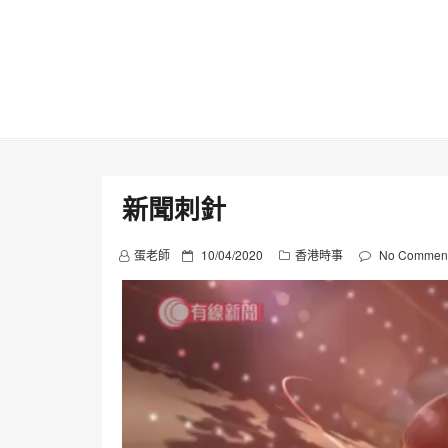
Skip
to
content
新聞刺針
P
蛋老師
10/04/2020
香港時事
No Commen
o
s
t
e
d
o
n