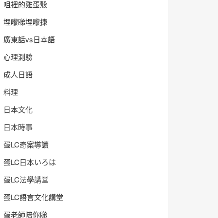
咀裡的雞蛋殼
埋嚟睇埋嚟揀
廣東話vs日本語
心理測驗
成人日語
料理
日本文化
日本時事
蛋LC奇案導讀
蛋LC日本いろは
蛋LC法學講堂
蛋LC語言文化講堂
蛋老師陪你睇