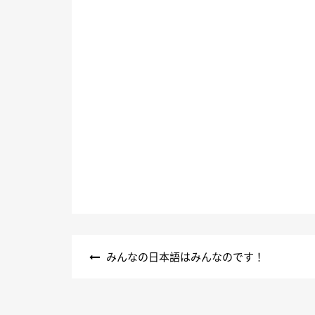
文
みんなの日本語はみんなのです！
章
導
覽