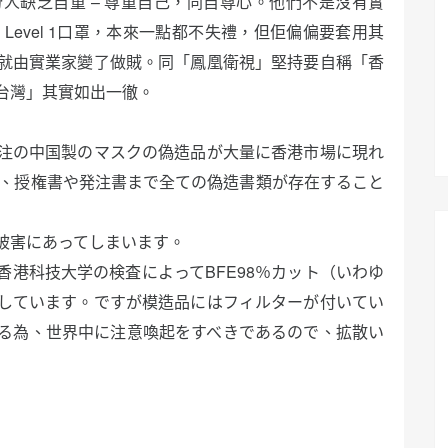
人缺乏自重 – 尊重自己，同自尊心。他們不是沒有實
Level 1口罩，本來一點都不失禮，但佢偏偏要套用其
突然就由實業家變了做賊。同「鳳凰衛視」堅持要自稱「香
台灣」其實如出一徹。
注の中国製のマスクの偽造品が大量に香港市場に現れ
て、授権書や発注書まで全ての偽造書類が存在すること
被害にあってしまいます。
港科技大学の検査によってBFE98％カット（いわゆ
しています。ですが模造品にはフィルターが付いてい
る為、世界中に注意喚起をすべきであるので、拡散い