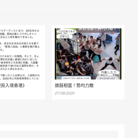
ly被拒入境香港》
旗鼓相當！勢均力敵
27/08/2020