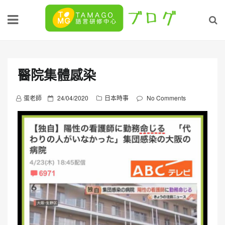
Skip
to
content
醫院集體感染
P
蛋老師
24/04/2020
日本時事
No Comments
o
s
t
e
d
o
n