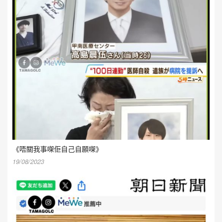
《唔關我事㗎佢自己自願㗎》
19/08/2023