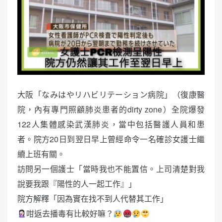
大阪「なみはやリハビリテーション病院」（復康醫
院，內有專門照顧肺炎患者的dirty zone）全院爆發
122人集體感染武漢肺炎，當中包括醫護人員和患
者。院方20日到翌日早上曾經命令一名確診女護士繼
續上班有關。
訪問另一個護士「當時我也不能置信。上司清楚對我
說要我跟『陽性的人一起工作』」
院方解釋「因為實在找不到人代替其工作」
咁返去播毒有比較好嘛？