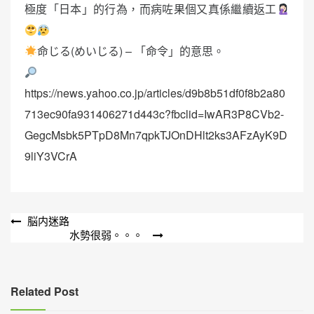
極度「日本」的行為，而病咗果個又真係繼續返工
命じる(めいじる) – 「命令」的意思。
https://news.yahoo.co.jp/articles/d9b8b51df0f8b2a80
713ec90fa931406271d443c?fbclid=IwAR3P8CVb2-
GegcMsbk5PTpD8Mn7qpkTJOnDHlt2ks3AFzAyK9D
9liY3VCrA
文
脳内迷路
水勢很弱。。。
章
導
覽
Related Post