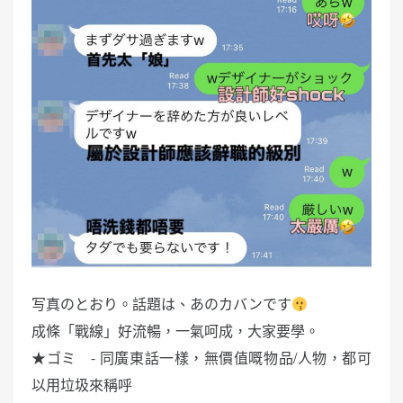
写真のとおり。話題は、あのカバンです
成條「戰線」好流暢，一氣呵成，大家要學。
★ゴミ - 同廣東話一樣，無價值嘅物品/人物，都可
以用垃圾來稱呼