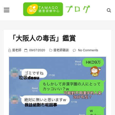
Skip
to
content
「大阪人の毒舌」鑑賞
P
蛋老師
09/07/2020
蛋老師雜談
No Comments
o
s
t
e
d
o
n