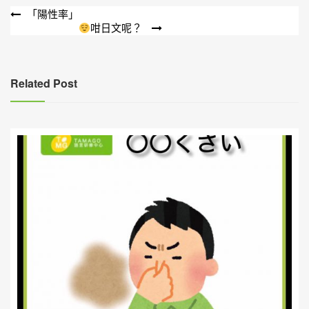
文
「陽性率」
咁日文呢？
章
導
覽
Related Post