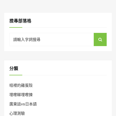
搜㝷部落格
Search
for:
分類
咀裡的雞蛋殼
埋嚟睇埋嚟揀
廣東話vs日本語
心理測驗