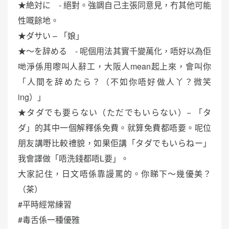
★絶対に - 絕對。強調自己主張同意見，冇其他可能
性嘅餘地。
★ダサい – 「娘」
★〜を辞める - 呢個用法其實千變萬化，唔好以為佢
哋淨係用嚟叫人辭工，大阪人mean起上來，會叫你
「人間を辞めたら？（不如你唔好做人丫？微笑
ing）」
★タダでも要らない（ただでもいらない）− 「タ
ダ」的其中一個解釋係免費。就算免費都唔要。呢位
朋友講嘢比較禮貌，如果佢講「タダでもいらねー」
我會譯做「唔洗錢都唔L要」。
大家記住，日文唔係靠謾罵的。你睇下～幾優美？
（茶）
#平時經常練習
#毒舌係一種優雅