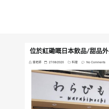
Skip
to
content
位於紅磡嘅日本飲品/甜品外
P
蛋老師
27/08/2020
料理
No Comments
o
s
t
e
d
o
n