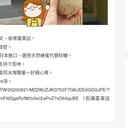
文，係學廣東話。
啟發。
日本進口，選用天然蜂蜜代替砂糖。
支持下佢哋。
度同冰塊嘅量～好細心㗎。
re添。
com/ETW/20200821/MZ2WJZJKG753F7GKJDE6GO3JPE/?
Q6mFfdGgsRcfW3v9xlXaPvZ7vO55quBE
（佢講廣東話