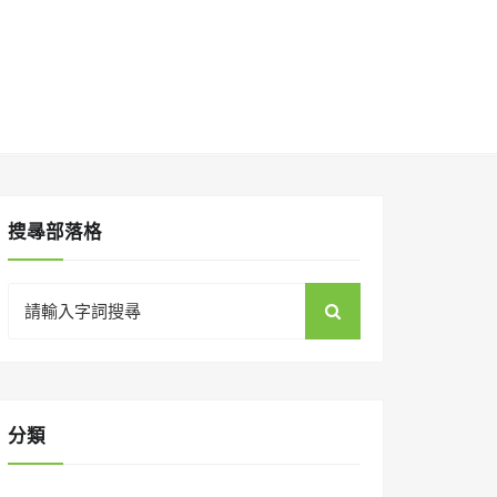
搜㝷部落格
Search
for:
分類