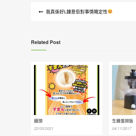
文
我真係好L鍾意佢對事情嘅定性
章
導
覽
Related Post
饅頭
生雞蛋撈飯
22/03/2021
04/11/2017