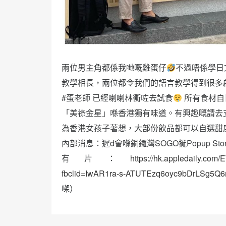
兩位男主角都係我哋嘅雞蛋仔
不過唔係學日
教學相長，兩位都令我們的語言教學得到很多
#蛋老師 已經喇喇林衝咗去試食
所有食材自
「美祿金星」喺香港獨有味道。有興趣嘅請去
為香港女孩子著想，大部份飲品都可以自選甜
內部消息：遲d會喺銅鑼灣SOGO擺Popup Sto
有片：
https://hk.appledaily.
fbclid=IwAR1ra-s-ATUTEzq6oyc9bDrLSg5
㗎）