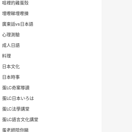
咀裡的雞蛋殼
埋嚟睇埋嚟揀
廣東話vs日本語
心理測驗
成人日語
料理
日本文化
日本時事
蛋LC奇案導讀
蛋LC日本いろは
蛋LC法學講堂
蛋LC語言文化講堂
蛋老師陪你睇