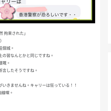
然 拘束された」
伏）
這個城。
土の習なんとかと同じですね。
樣嘅。
断言したそうですね。
がいきませんね。キャリーは狂っている！！
痴線㗎。