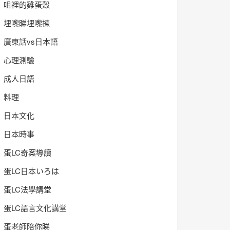
咀裡的雞蛋殼
埋嚟睇埋嚟揀
廣東話vs日本語
心理測驗
成人日語
料理
日本文化
日本時事
蛋LC奇案導讀
蛋LC日本いろは
蛋LC法學講堂
蛋LC語言文化講堂
蛋老師陪你睇