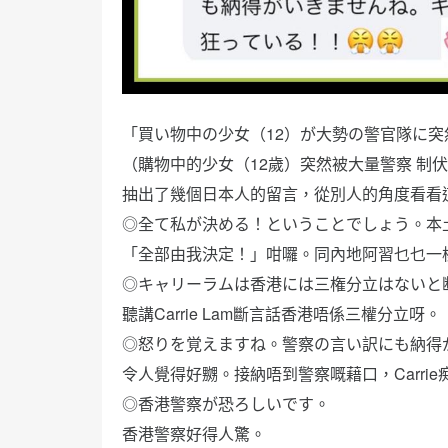
「買い物中の少女（12）が大勢の警官隊に突
（購物中的少女（12歲）突然被大量警察 制
抽出了幾個日本人的留言，從別人的角度看看
◎全て私が決める！ということでしょう。本
「全部由我決定！」咁囉。同內地阿習乜乜一
◎キャリーラムは香港には三権分立はないと
聽講Carrie Lam斷言話香港唔係三權分立呀。
◎怒りを覚えますね。警察の言い訳にも納得
令人覺得好嬲。接納唔到警察嘅藉口，Carrie
◎香港警察が恐ろしいです。
香港警察好得人驚。