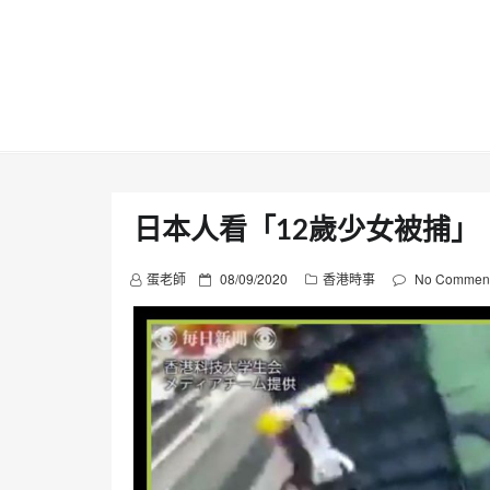
Skip
to
content
日本人看「12歲少女被捕」
P
蛋老師
08/09/2020
香港時事
No Commen
o
s
t
e
d
o
n