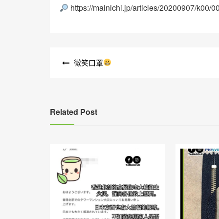
https://mainichi.jp/articles/20200907/k00
文
微笑口罩
章
導
覽
Related Post