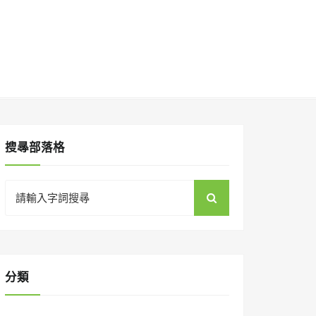
搜㝷部落格
Search
for:
分類