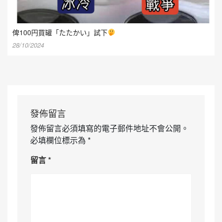
俾100円買罐「たたかい」試下
28/10/2024
發佈留言
發佈留言必須填寫的電子郵件地址不會公開。
必填欄位標示為
*
留言
*