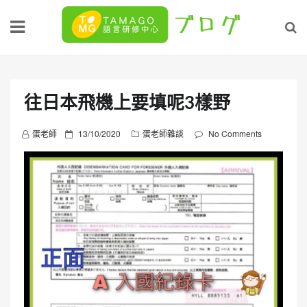
Skip
to
content
往日本飛機上要填呢3樣野
P
蛋老師
13/10/2020
蛋老師雜談
No Comments
o
s
t
e
d
o
n