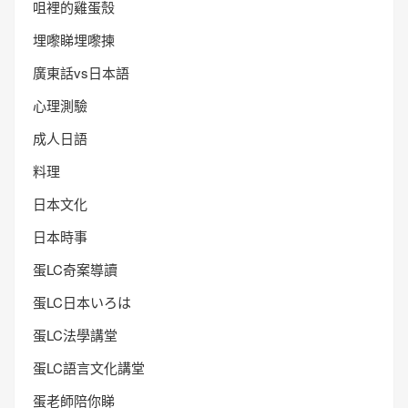
咀裡的雞蛋殼
埋嚟睇埋嚟揀
廣東話vs日本語
心理測驗
成人日語
料理
日本文化
日本時事
蛋LC奇案導讀
蛋LC日本いろは
蛋LC法學講堂
蛋LC語言文化講堂
蛋老師陪你睇