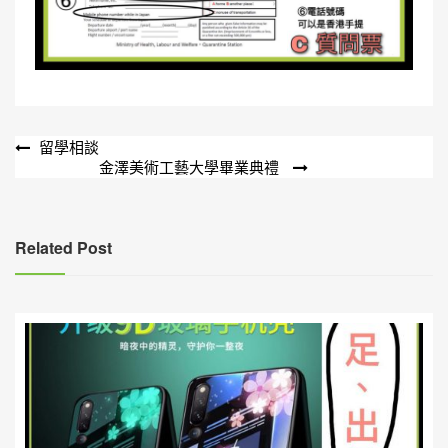
文
留學相談
金澤美術工藝大學畢業典禮
章
導
覽
Related Post