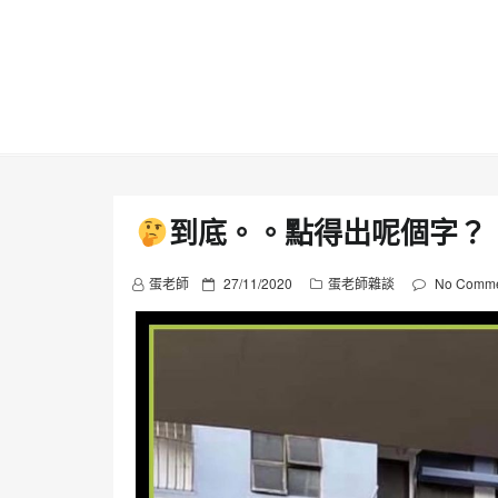
Skip
to
content
到底。。點得出呢個字？
P
蛋老師
27/11/2020
蛋老師雜談
No Comme
o
s
t
e
d
o
n