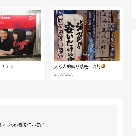
・チェン
大阪人的幽默感是一流的
27/07/2025
開。
必填欄位標示為
*