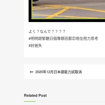
よく？なんで？？？？
#明明趕緊聽日個專題班都忍唔住用力思考
#好迷失
文
2020年12月日本語能力試取消
章
導
覽
Related Post