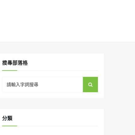
搜㝷部落格
Search
for:
分類