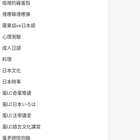
咀裡的雞蛋殼
埋嚟睇埋嚟揀
廣東話vs日本語
心理測驗
成人日語
料理
日本文化
日本時事
蛋LC奇案導讀
蛋LC日本いろは
蛋LC法學講堂
蛋LC語言文化講堂
蛋老師陪你睇